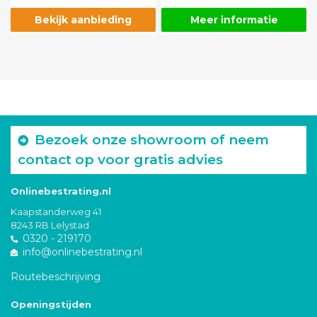
Bekijk aanbieding
Meer informatie
Bezoek onze showroom of neem
contact op voor gratis advies
Onlinebestrating.nl
Kaapstanderweg 41
8243 RB Lelystad
0320 - 219170
info@onlinebestrating.nl
Routebeschrijving
Openingstijden