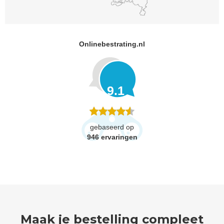
Onlinebestrating.nl
9.1
gebaseerd op
946
ervaringen
Maak je bestelling compleet