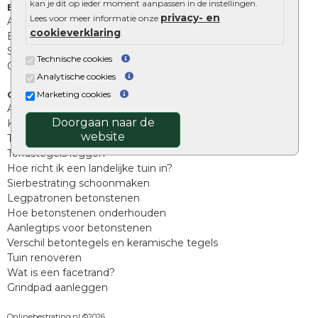
kan je dit op ieder moment aanpassen in de instellingen.
Extra benodigdheden
privacy- en
Lees voor meer informatie onze
Afwatering en diversen
cookieverklaring
.
Beplantings en betonelementen
Split, grind en zand
Technische cookies
Oprit tegels
Analytische cookies
Marketing cookies
Overig
Aanbiedingen
Doorgaan naar de
Kunstgras
website
Tuintegels outlet
Terrastegels leggen
Hoe richt ik een landelijke tuin in?
Sierbestrating schoonmaken
Legpatronen betonstenen
Hoe betonstenen onderhouden
Aanlegtips voor betonstenen
Verschil betontegels en keramische tegels
Tuin renoveren
Wat is een facetrand?
Grindpad aanleggen
Onlinebestrating.nl ©2026