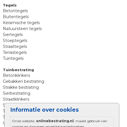
Tegels
Betontegels
Buitentegels
Keramische tegels
Natuursteen tegels
Siertegels
Stoeptegels
Straattegels
Terrastegels
Tuintegels
Tuinbestrating
Betonklinkers
Gebakken bestrating
Strakke bestrating
Sierbestrating
Straatklinkers
Straatstenen
Informatie over cookies
Trommelstenen
Tuinstenen
Onze website,
onlinebestrating.nl
, maakt gebruik van
Waalformaat
cookies en daarmee vergelijkbare technieken.