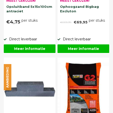
MEEST GEKOZEN!
MEEST GEKOZEN!
Opsluitband 5x15x100cm
Ophoogzand Bigbag
antraciet
Excluton
per stuks
per stuks
€4,75
€89,95
€69,95
Direct leverbaar
Direct leverbaar
Meer informatie
Meer informatie
AANBIEDING