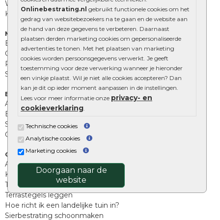
Wildverband bestrating
Onlinebestrating.nl
gebruikt functionele cookies om het
Kingstones
gedrag van websitebezoekers na te gaan en de website aan
de hand van deze gegevens te verbeteren. Daarnaast
Muurelementen
plaatsen derden marketing cookies om gepersonaliseerde
Betonbielzen
advertenties te tonen. Met het plaatsen van marketing
Opsluitbanden
cookies worden persoonsgegevens verwerkt. Je geeft
Palissades
toestemming voor deze verwerking wanneer je hieronder
Stapelblokken
een vinkje plaatst. Wil je niet alle cookies accepteren? Dan
kan je dit op ieder moment aanpassen in de instellingen.
Extra benodigdheden
privacy- en
Lees voor meer informatie onze
Afwatering en diversen
cookieverklaring
.
Beplantings en betonelementen
Split, grind en zand
Technische cookies
Oprit tegels
Analytische cookies
Marketing cookies
Overig
Aanbiedingen
Doorgaan naar de
Kunstgras
website
Tuintegels outlet
Terrastegels leggen
Hoe richt ik een landelijke tuin in?
Sierbestrating schoonmaken