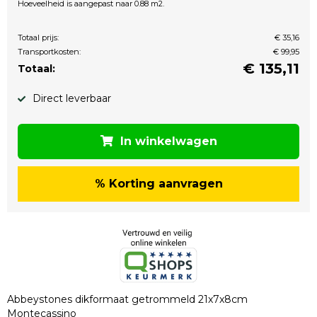
Hoeveelheid is aangepast naar 0.88 m2.
Totaal prijs:
€ 35,16
Transportkosten:
€ 99,95
€
135,11
Totaal:
Direct leverbaar
In winkelwagen
% Korting aanvragen
Abbeystones dikformaat getrommeld 21x7x8cm
Montecassino