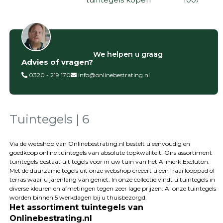
Filter op
We helpen u graag
Advies of vragen?
Categorieën
0320 - 219 170
info@onlinebestrating.nl
Siertegels
Betontegels
Keramische
tegels
Tuintegels | 6
Natuursteen
tegels
Via de webshop van Onlinebestrating.nl bestelt u eenvoudig en
goedkoop online tuintegels van absolute topkwaliteit. Ons assortiment
Terrastegels
tuintegels bestaat uit tegels voor in uw tuin van het A-merk Excluton.
Tuintegels
Met de duurzame tegels uit onze webshop creëert u een fraai looppad of
Stoeptegels
terras waar u jarenlang van geniet. In onze collectie vindt u tuintegels in
Buitentegels
diverse kleuren en afmetingen tegen zeer lage prijzen. Al onze tuintegels
Balkontegels
worden binnen 5 werkdagen bij u thuisbezorgd.
Het assortiment tuintegels van
Sierbestrating
Onlinebestrating.nl
Betonklinkers