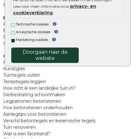
Stapelblokken
privacy- en
Lees voor meer informatie onze
cookieverklaring
.
Extra benodigdheden
Afwatering en diversen
Technische cookies
Beplantings en betonelementen
Analytische cookies
Split, grind en zand
Marketing cookies
Oprit tegels
Doorgaan naar de
Overig
website
Aanbiedingen
Kunstgras
Tuintegels outlet
Terrastegels leggen
Hoe richt ik een landelijke tuin in?
Sierbestrating schoonmaken
Legpatronen betonstenen
Hoe betonstenen onderhouden
Aanlegtips voor betonstenen
Verschil betontegels en keramische tegels
Tuin renoveren
Wat is een facetrand?