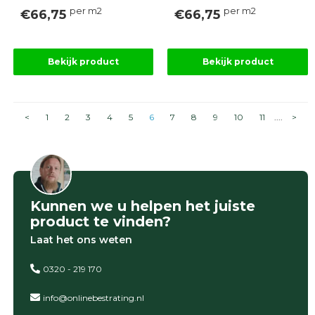
per m2
per m2
€66,75
€66,75
Bekijk product
Bekijk product
<
1
2
3
4
5
6
7
8
9
10
11
....
>
Kunnen we u helpen het juiste
product te vinden?
Laat het ons weten
0320 - 219 170
info@onlinebestrating.nl