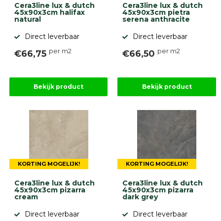
Cera3line lux & dutch
Cera3line lux & dutch
45x90x3cm halifax
45x90x3cm pietra
natural
serena anthracite
Direct leverbaar
Direct leverbaar
per m2
per m2
€66,75
€66,50
Bekijk product
Bekijk product
KORTING MOGELIJK!
KORTING MOGELIJK!
Cera3line lux & dutch
Cera3line lux & dutch
45x90x3cm pizarra
45x90x3cm pizarra
cream
dark grey
Direct leverbaar
Direct leverbaar