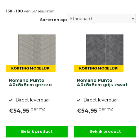
Gebakken
bestrating
150 - 180
van 517 resulaten
Sierbestrating
Sorteren op:
Strakke
bestrating
Trommelstenen
Wildverband
bestrating
Muurelementen
Straatklinkers
KORTING MOGELIJK!
KORTING MOGELIJK!
Opsluitbanden
Betonbanden
Romano Punto
Romano Punto
Palissades
40x8x8cm grezzo
40x8x8cm grijs zwart
Stapelblokken
Direct leverbaar
Direct leverbaar
Grind
en
zand
per m2
per m2
€54,95
€54,95
Tuinaarde
Halfverharding
Afwatering
Bekijk product
Bekijk product
en