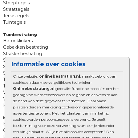
Stoeptegels
Straattegels
Terrastegels
Tuintegels
Tuinbestrating
Betonklinkers
Gebakken bestrating
Strakke bestrating
Sierbestrating
Informatie over cookies
Straatklinkers
Straatstenen
Onze website,
onlinebestrating.nl
, maakt gebruik van
Trommelstenen
cookies en daarmee vergelijkbare technieken.
Tuinstenen
Onlinebestrating.nl
gebruikt functionele cookies om het
Waalformaat
gedrag van websitebezoekers na te gaan en de website aan
Wildverband bestrating
de hand van deze gegevens te verbeteren. Daarnaast
Kingstones
plaatsen derden marketing cookies om gepersonaliseerde
advertenties te tonen. Met het plaatsen van marketing
Muurelementen
cookies worden persoonsgegevens verwerkt. Je geeft
Betonbielzen
toestemming voor deze verwerking wanneer je hieronder
Opsluitbanden
een vinkje plaatst. Wil je niet alle cookies accepteren? Dan
Palissades
kan je dit op ieder moment aanpassen in de instellingen.