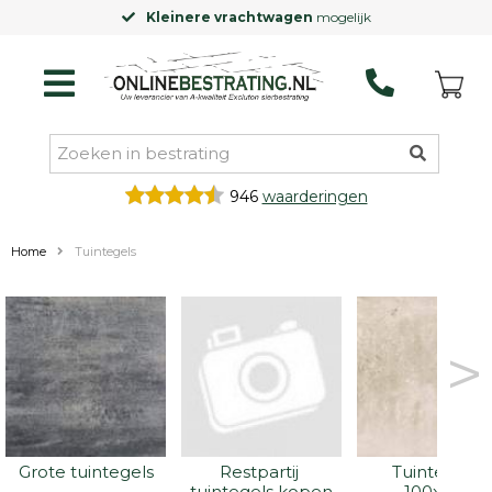
Kleinere vrachtwagen
mogelijk
946
waarderingen
Home
Tuintegels
>
Grote tuintegels
Restpartij 
Tuintegels 
tuintegels kopen
100x100