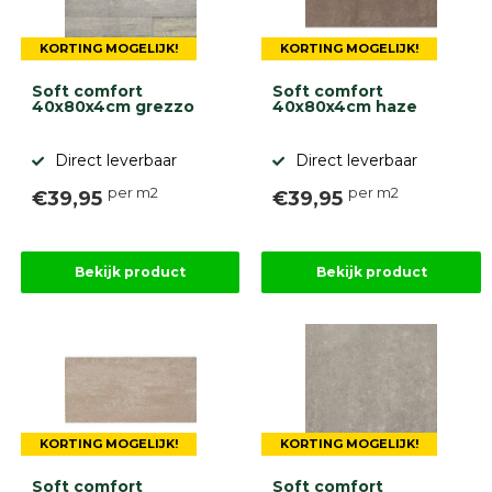
gebaseerd
op
946
KORTING MOGELIJK!
KORTING MOGELIJK!
ervaringen
Soft comfort
Soft comfort
40x80x4cm grezzo
40x80x4cm haze
Direct leverbaar
Direct leverbaar
per m2
per m2
€39,95
€39,95
Bekijk product
Bekijk product
KORTING MOGELIJK!
KORTING MOGELIJK!
Soft comfort
Soft comfort