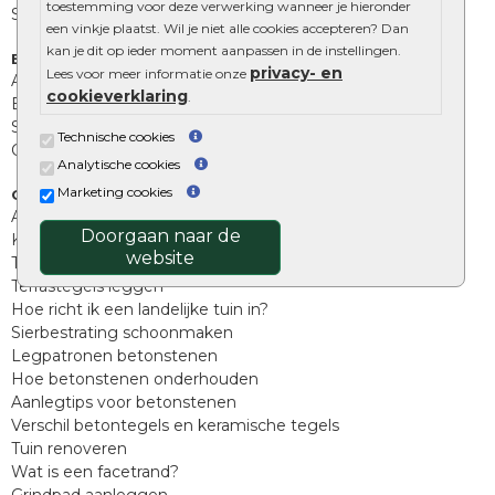
toestemming voor deze verwerking wanneer je hieronder
Stapelblokken
een vinkje plaatst. Wil je niet alle cookies accepteren? Dan
kan je dit op ieder moment aanpassen in de instellingen.
Extra benodigdheden
privacy- en
Lees voor meer informatie onze
Afwatering en diversen
cookieverklaring
.
Beplantings en betonelementen
Split, grind en zand
Technische cookies
Oprit tegels
Analytische cookies
Marketing cookies
Overig
Aanbiedingen
Doorgaan naar de
Kunstgras
website
Tuintegels outlet
Terrastegels leggen
Hoe richt ik een landelijke tuin in?
Sierbestrating schoonmaken
Legpatronen betonstenen
Hoe betonstenen onderhouden
Aanlegtips voor betonstenen
Verschil betontegels en keramische tegels
Tuin renoveren
Wat is een facetrand?