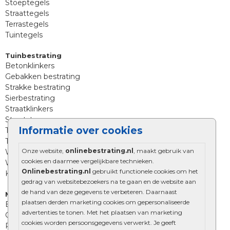
Stoeptegels
Straattegels
Terrastegels
Tuintegels
Tuinbestrating
Betonklinkers
Gebakken bestrating
Strakke bestrating
Sierbestrating
Straatklinkers
Straatstenen
Informatie over cookies
Trommelstenen
Tuinstenen
Onze website,
onlinebestrating.nl
, maakt gebruik van
Waalformaat
cookies en daarmee vergelijkbare technieken.
Wildverband bestrating
Onlinebestrating.nl
gebruikt functionele cookies om het
Kingstones
gedrag van websitebezoekers na te gaan en de website aan
de hand van deze gegevens te verbeteren. Daarnaast
Muurelementen
plaatsen derden marketing cookies om gepersonaliseerde
Betonbielzen
advertenties te tonen. Met het plaatsen van marketing
Opsluitbanden
cookies worden persoonsgegevens verwerkt. Je geeft
Palissades