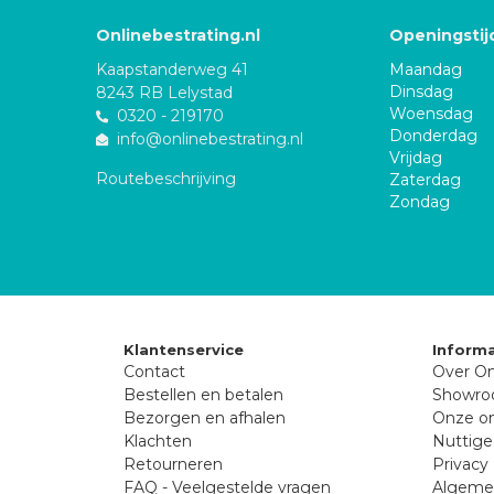
Onlinebestrating.nl
Openingstij
Kaapstanderweg 41
Maandag
Dinsdag
8243 RB Lelystad
Woensdag
0320 - 219170
Donderdag
info@onlinebestrating.nl
Vrijdag
Routebeschrijving
Zaterdag
Zondag
Klantenservice
Informa
Contact
Over On
Bestellen en betalen
Showr
Bezorgen en afhalen
Onze on
Klachten
Nuttige
Retourneren
Privacy 
FAQ - Veelgestelde vragen
Algeme