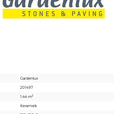
Gardenlux
201497
2
1.44 m
Keramiek