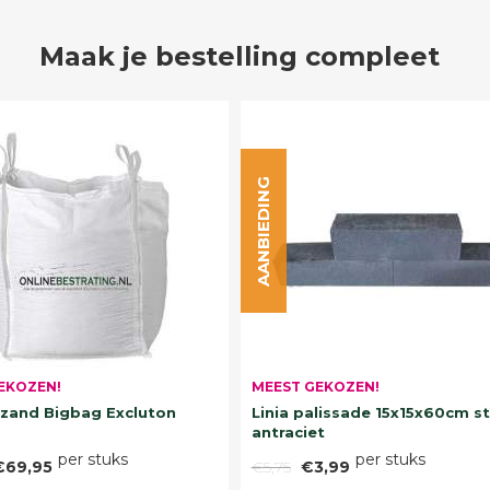
Maak je bestelling compleet
AANBIEDING
EKOZEN!
MEEST GEKOZEN!
and Bigbag Excluton
Linia palissade 15x15x60cm s
antraciet
per stuks
per stuks
€69,95
€5,75
€3,99