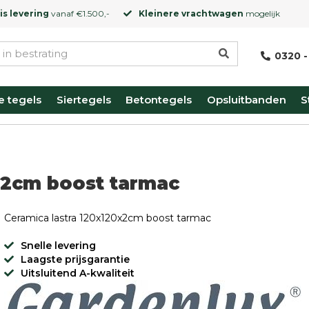
is levering
vanaf €1.500,-
Kleinere vrachtwagen
mogelijk
0320 -
e tegels
Siertegels
Betontegels
Opsluitbanden
S
x2cm boost tarmac
Ceramica lastra 120x120x2cm boost tarmac
Snelle levering
Laagste prijsgarantie
Uitsluitend A-kwaliteit