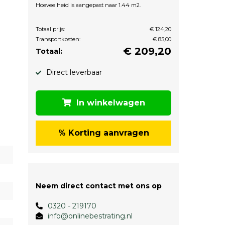
Hoeveelheid is aangepast naar 1.44 m2.
Totaal prijs:
€ 124,20
Transportkosten:
€ 85,00
€
209,20
Totaal:
Direct leverbaar
In winkelwagen
% Korting aanvragen
Neem direct contact met ons op
0320 - 219170
info@onlinebestrating.nl