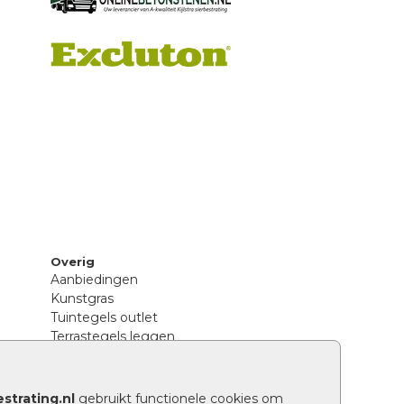
Overig
Aanbiedingen
Kunstgras
Tuintegels outlet
Terrastegels leggen
Hoe richt ik een landelijke tuin in?
Sierbestrating schoonmaken
Legpatronen betonstenen
strating.nl
gebruikt functionele cookies om