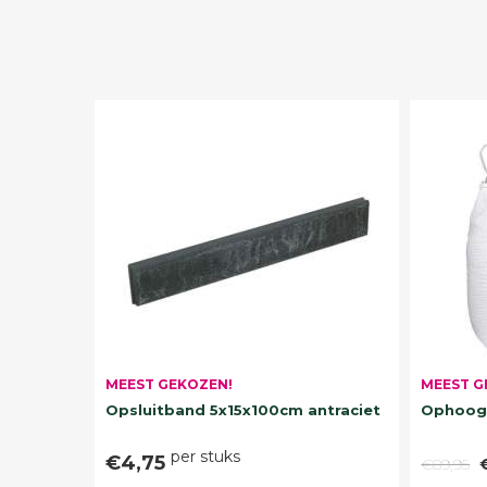
MEEST G
MEEST GEKOZEN!
Ophoogz
Opsluitband 5x15x100cm antraciet
per stuks
€4,75
€89,95