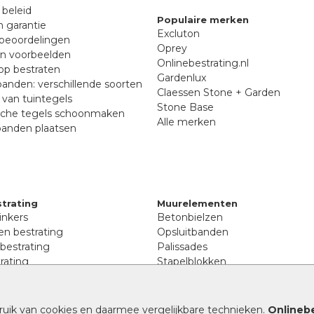
 beleid
Populaire merken
n garantie
Excluton
beoordelingen
Oprey
en voorbeelden
Onlinebestrating.nl
p bestraten
Gardenlux
anden: verschillende soorten
Claessen Stone + Garden
van tuintegels
Stone Base
sche tegels schoonmaken
Alle merken
banden plaatsen
trating
Muurelementen
inkers
Betonbielzen
n bestrating
Opsluitbanden
 bestrating
Palissades
rating
Stapelblokken
inkers
Extra benodigdheden
tenen
Afwatering en diversen
lstenen
ruik van cookies en daarmee vergelijkbare technieken.
Onlinebe