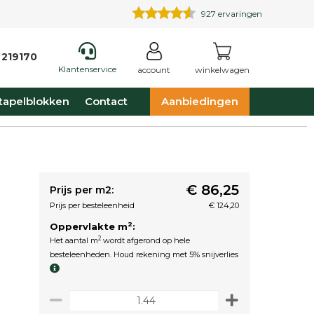
927
ervaringen
 219170
Klantenservice
account
winkelwagen
tapelblokken
Contact
Aanbiedingen
€ 86,25
Prijs per m2:
Prijs per besteleenheid
€ 124,20
2
Oppervlakte m
:
2
Het aantal m
wordt afgerond op hele
besteleenheden. Houd rekening met 5% snijverlies