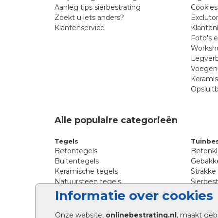
Aanleg tips sierbestrating
Cookies
Zoekt u iets anders?
Excluto
Klantenservice
Klanten
Foto's 
Worksho
Legverb
Voegen 
Kerami
Opsluit
Alle populaire categorieën
Tegels
Tuinbes
Betontegels
Betonkl
Buitentegels
Gebakke
Keramische tegels
Strakke
Natuursteen tegels
Sierbest
Siertegels
Straatkl
Informatie over cookies
Stoeptegels
Straats
Straattegels
Tromme
Onze website,
onlinebestrating.nl
, maakt geb