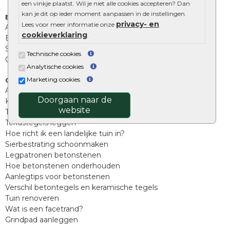
een vinkje plaatst. Wil je niet alle cookies accepteren? Dan
kan je dit op ieder moment aanpassen in de instellingen.
Extra benodigdheden
privacy- en
Lees voor meer informatie onze
Afwatering en diversen
cookieverklaring
.
Beplantings en betonelementen
Split, grind en zand
Technische cookies
Oprit tegels
Analytische cookies
Marketing cookies
Overig
Aanbiedingen
Doorgaan naar de
Kunstgras
website
Tuintegels outlet
Terrastegels leggen
Hoe richt ik een landelijke tuin in?
Sierbestrating schoonmaken
Legpatronen betonstenen
Hoe betonstenen onderhouden
Aanlegtips voor betonstenen
Verschil betontegels en keramische tegels
Tuin renoveren
Wat is een facetrand?
Grindpad aanleggen