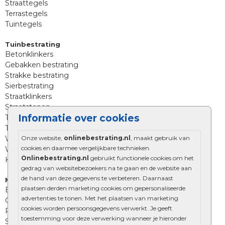
Straattegels
Terrastegels
Tuintegels
Tuinbestrating
Betonklinkers
Gebakken bestrating
Strakke bestrating
Sierbestrating
Straatklinkers
Straatstenen
Informatie over cookies
Trommelstenen
Tuinstenen
Onze website,
onlinebestrating.nl
, maakt gebruik van
Waalformaat
cookies en daarmee vergelijkbare technieken.
Wildverband bestrating
Onlinebestrating.nl
gebruikt functionele cookies om het
Kingstones
gedrag van websitebezoekers na te gaan en de website aan
de hand van deze gegevens te verbeteren. Daarnaast
Muurelementen
plaatsen derden marketing cookies om gepersonaliseerde
Betonbielzen
advertenties te tonen. Met het plaatsen van marketing
Opsluitbanden
cookies worden persoonsgegevens verwerkt. Je geeft
Palissades
toestemming voor deze verwerking wanneer je hieronder
Stapelblokken