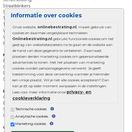
Straatklinkers
Straatstenen
Informatie over cookies
Trommelstenen
Tuinstenen
Onze website,
onlinebestrating.nl
, maakt gebruik van
Waalformaat
cookies en daarmee vergelijkbare technieken.
Wildverband bestrating
Onlinebestrating.nl
gebruikt functionele cookies om het
Kingstones
gedrag van websitebezoekers na te gaan en de website aan
de hand van deze gegevens te verbeteren. Daarnaast
Muurelementen
plaatsen derden marketing cookies om gepersonaliseerde
Betonbielzen
advertenties te tonen. Met het plaatsen van marketing
Opsluitbanden
cookies worden persoonsgegevens verwerkt. Je geeft
Palissades
toestemming voor deze verwerking wanneer je hieronder
Stapelblokken
een vinkje plaatst. Wil je niet alle cookies accepteren? Dan
kan je dit op ieder moment aanpassen in de instellingen.
Extra benodigdheden
privacy- en
Lees voor meer informatie onze
Afwatering en diversen
cookieverklaring
.
Beplantings en betonelementen
Technische cookies
Split, grind en zand
Oprit tegels
Analytische cookies
Marketing cookies
Overig