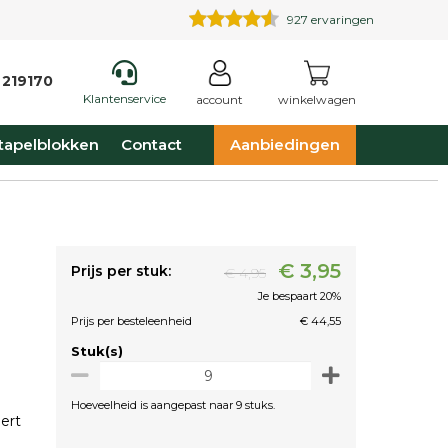
927
ervaringen
 219170
Klantenservice
account
winkelwagen
tapelblokken
Contact
Aanbiedingen
€ 3,95
Prijs per stuk:
€ 4,95
Je bespaart 20%
Prijs per besteleenheid
€ 44,55
Stuk(s)
Hoeveelheid is aangepast naar 9 stuks.
ert