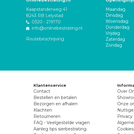
Onlinebestrating.nl
Openingstij
Kaapstanderweg 41
Maandag
Dinsdag
8243 RB Lelystad
Woensdag
0320 - 219170
Donderdag
info@onlinebestrating.nl
Vrijdag
Routebeschrijving
Zaterdag
Zondag
Klantenservice
Informa
Contact
Over On
Bestellen en betalen
Showr
Bezorgen en afhalen
Onze on
Klachten
Nuttige
Retourneren
Privacy 
FAQ - Veelgestelde vragen
Algeme
Aanleg tips sierbestrating
Cookies