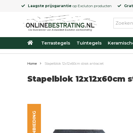
Laagste prijsgarantie
op
Excluton
producten
Grat
Terrastegels
Tuintegels
Keramisch
Home
Stapelblok 12x12x60cm strak antraciet
Stapelblok 12x12x60cm s
AANBIEDING