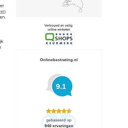
er
een
en.
jk
u
Onlinebestrating.nl
9.1
gebaseerd op
946
ervaringen