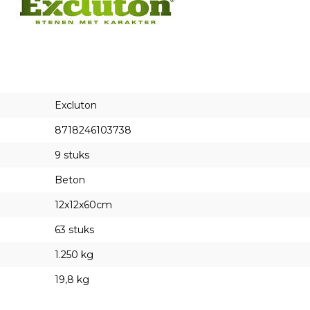
Excluton
8718246103738
9 stuks
Beton
12x12x60cm
63 stuks
1.250 kg
19,8 kg