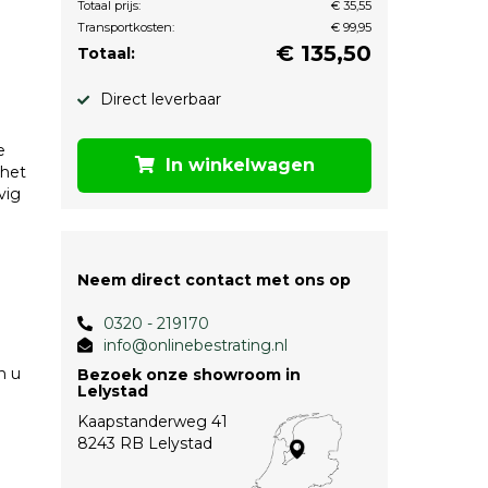
Totaal prijs:
€ 35,55
Transportkosten:
€ 99,95
€
135,50
Totaal:
Direct leverbaar
e
In winkelwagen
 het
vig
Neem direct contact met ons op
0320 - 219170
info@onlinebestrating.nl
n u
Bezoek onze showroom in
Lelystad
Kaapstanderweg 41
8243 RB Lelystad