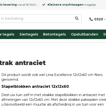
is levering
vanaf €1.500,-
Kleinere vrachtwagen
mogelijk
0320 -
e tegels
Siertegels
Betontegels
Opsluitbanden
S
trak antraciet
Dit product wordt ook wel Linia Excellence 12x12x60 cm Nero
genoemd.
Stapelblokken antraciet 12x12x60
Deel uw tuin zelf in met strakke stapelblokken in antraciet met
afmetingen van 12x12x60 cm. Met deze strakke palissaden creë
u bijvoorbeeld een muurtje als afscheiding in uw tuin voor een