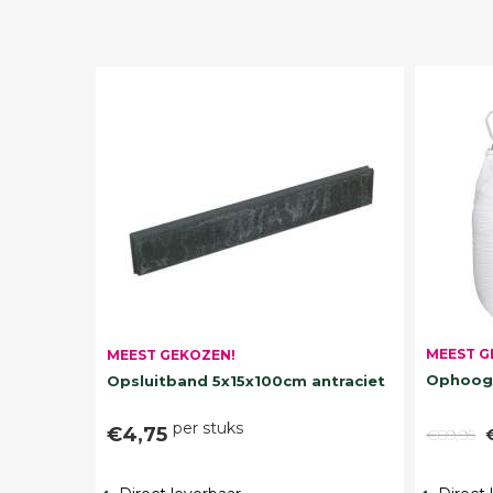
MEEST G
MEEST GEKOZEN!
Ophoogz
Opsluitband 5x15x100cm antraciet
per stuks
€4,75
€89,95