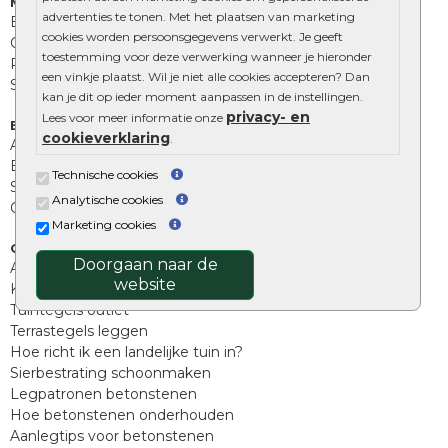
Muurelementen
advertenties te tonen. Met het plaatsen van marketing
Betonbielzen
cookies worden persoonsgegevens verwerkt. Je geeft
Opsluitbanden
toestemming voor deze verwerking wanneer je hieronder
Palissades
een vinkje plaatst. Wil je niet alle cookies accepteren? Dan
Stapelblokken
kan je dit op ieder moment aanpassen in de instellingen.
privacy- en
Lees voor meer informatie onze
Extra benodigdheden
cookieverklaring
.
Afwatering en diversen
Beplantings en betonelementen
Technische cookies
Split, grind en zand
Analytische cookies
Oprit tegels
Marketing cookies
Overig
Doorgaan naar de
Aanbiedingen
website
Kunstgras
Tuintegels outlet
Terrastegels leggen
Hoe richt ik een landelijke tuin in?
Sierbestrating schoonmaken
Legpatronen betonstenen
Hoe betonstenen onderhouden
Aanlegtips voor betonstenen