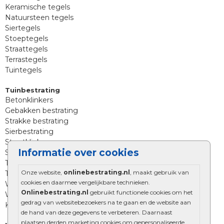
Keramische tegels
Natuursteen tegels
Siertegels
Stoeptegels
Straattegels
Terrastegels
Tuintegels
Tuinbestrating
Betonklinkers
Gebakken bestrating
Strakke bestrating
Sierbestrating
Straatklinkers
Informatie over cookies
Straatstenen
Trommelstenen
Onze website,
onlinebestrating.nl
, maakt gebruik van
Tuinstenen
cookies en daarmee vergelijkbare technieken.
Waalformaat
Onlinebestrating.nl
gebruikt functionele cookies om het
Wildverband bestrating
gedrag van websitebezoekers na te gaan en de website aan
Kingstones
de hand van deze gegevens te verbeteren. Daarnaast
plaatsen derden marketing cookies om gepersonaliseerde