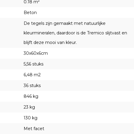
2
0.18 m
Beton
De tegels zijn gemaakt met natuurlijke
kleurmineralen, daardoor is de Tremico slijtvast en
blijft deze mooi van kleur.
30x60x6cm
5,56 stuks
6,48 m2
36 stuks
846 kg
23 kg
130 kg
Met facet