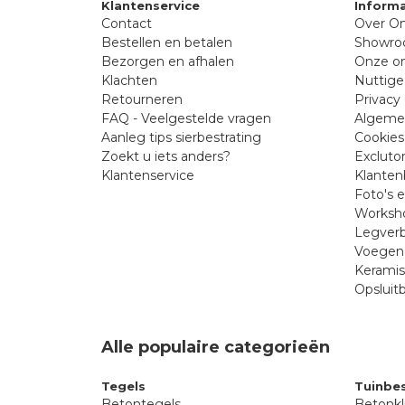
Klantenservice
Informa
Contact
Over On
Bestellen en betalen
Showr
Bezorgen en afhalen
Onze on
Klachten
Nuttige
Retourneren
Privacy 
FAQ - Veelgestelde vragen
Algeme
Aanleg tips sierbestrating
Cookies
Zoekt u iets anders?
Excluto
Klantenservice
Klanten
Foto's 
Worksho
Legverb
Voegen 
Kerami
Opsluit
Alle populaire categorieën
Tegels
Tuinbes
Betontegels
Betonkl