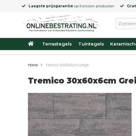
Laagste prijsgarantie
op
Excluton
producten
Grat
Terrastegels
Tuintegels
Keramisch
Home
Tremico 30x60x6cm Greige
Tremico 30x60x6cm Gre