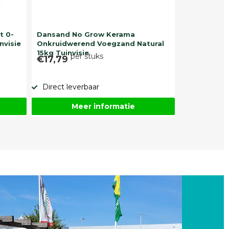
t 0-
Dansand No Grow Kerama
nvisie
Onkruidwerend Voegzand Natural
15kg Tuinvisie
per stuks
€17,79
Direct leverbaar
Meer informatie