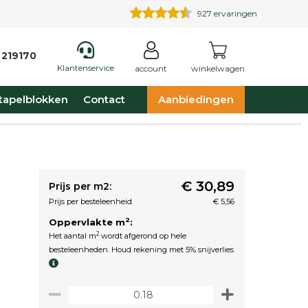
927
ervaringen
 219170
Klantenservice
account
winkelwagen
tapelblokken
Contact
Aanbiedingen
€ 30,89
Prijs per m2:
Prijs per besteleenheid
€ 5,56
2
Oppervlakte m
:
2
Het aantal m
wordt afgerond op hele
besteleenheden. Houd rekening met 5% snijverlies