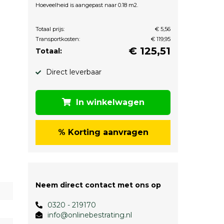
Hoeveelheid is aangepast naar 0.18 m2.
Totaal prijs:
€ 5,56
Transportkosten:
€ 119,95
€
125,51
Totaal:
Direct leverbaar
In winkelwagen
% Korting aanvragen
Neem direct contact met ons op
0320 - 219170
info@onlinebestrating.nl