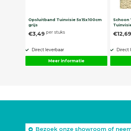
Opsluitband Tuinvisie 5x15x100cm
Schoon 
grijs
Tuinvisi
per stuks
€3,49
€12,6
Direct leverbaar
Direct 
Meer informatie
Bezoek onze showroom of neem c