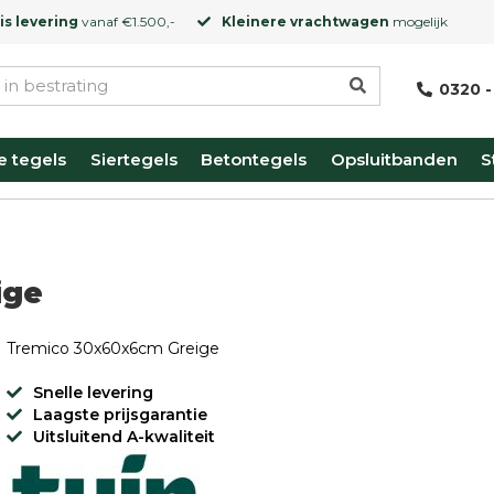
is levering
vanaf €1.500,-
Kleinere vrachtwagen
mogelijk
0320 -
e tegels
Siertegels
Betontegels
Opsluitbanden
S
ige
Tremico 30x60x6cm Greige
Snelle levering
Laagste prijsgarantie
Uitsluitend A-kwaliteit