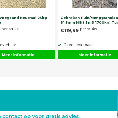
Voegzand Neutraal 25kg
Gebroken Puin/Menggranulaa
e
31,5mm MB ( 1 m3 1700kg) Tui
per stuks
per stuks
9
€119,99
leverbaar
Direct leverbaar
Meer informatie
Meer informatie
ontact op voor gratis advies