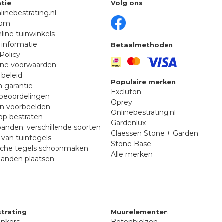
tie
Volg ons
linebestrating.nl
oom
line tuinwinkels
 informatie
Betaalmethoden
Policy
ne voorwaarden
 beleid
Populaire merken
n garantie
Excluton
beoordelingen
Oprey
en voorbeelden
Onlinebestrating.nl
p bestraten
Gardenlux
anden: verschillende soorten
Claessen Stone + Garden
van tuintegels
Stone Base
sche tegels schoonmaken
Alle merken
banden plaatsen
trating
Muurelementen
inkers
Betonbielzen