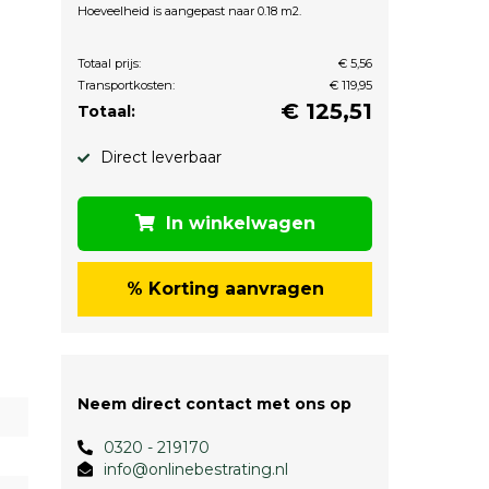
Hoeveelheid is aangepast naar 0.18 m2.
Totaal prijs:
€ 5,56
Transportkosten:
€ 119,95
€
125,51
Totaal:
Direct leverbaar
In winkelwagen
% Korting aanvragen
Neem direct contact met ons op
0320 - 219170
info@onlinebestrating.nl