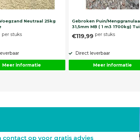
Voegzand Neutraal 25kg
Gebroken Puin/Menggranulaa
e
31,5mm MB ( 1 m3 1700kg) Tui
per stuks
per stuks
9
€119,99
leverbaar
Direct leverbaar
Meer informatie
Meer informatie
ontact op voor gratis advies