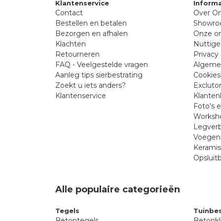
Klantenservice
Informa
Contact
Over On
Bestellen en betalen
Showr
Bezorgen en afhalen
Onze on
Klachten
Nuttige
Retourneren
Privacy 
FAQ - Veelgestelde vragen
Algeme
Aanleg tips sierbestrating
Cookies
Zoekt u iets anders?
Excluto
Klantenservice
Klanten
Foto's 
Worksho
Legverb
Voegen 
Kerami
Opsluit
Alle populaire categorieën
Tegels
Tuinbes
Betontegels
Betonkl