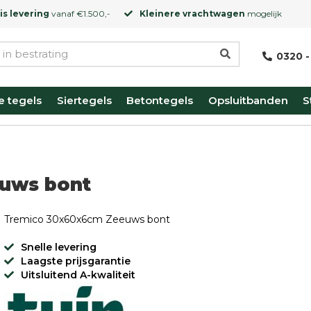
is levering
vanaf €1.500,-
Kleinere vrachtwagen
mogelijk
0320 -
e tegels
Siertegels
Betontegels
Opsluitbanden
S
uws bont
Tremico 30x60x6cm Zeeuws bont
Snelle levering
Laagste prijsgarantie
Uitsluitend A-kwaliteit