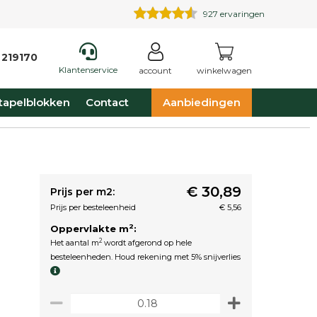
927
ervaringen
 219170
Klantenservice
account
winkelwagen
tapelblokken
Contact
Aanbiedingen
€ 30,89
Prijs per m2:
Prijs per besteleenheid
€ 5,56
2
Oppervlakte m
:
2
Het aantal m
wordt afgerond op hele
besteleenheden. Houd rekening met 5% snijverlies