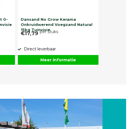
t 0-
Dansand No Grow Kerama
nvisie
Onkruidwerend Voegzand Natural
15kg Tuinvisie
per stuks
€17,79
Direct leverbaar
Meer informatie