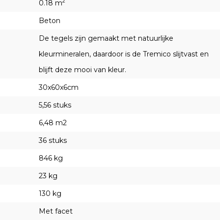
2
0.18 m
Beton
De tegels zijn gemaakt met natuurlijke
kleurmineralen, daardoor is de Tremico slijtvast en
blijft deze mooi van kleur.
30x60x6cm
5,56 stuks
6,48 m2
36 stuks
846 kg
23 kg
130 kg
Met facet