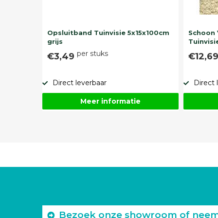
Opsluitband Tuinvisie 5x15x100cm
Schoon 
grijs
Tuinvisi
per stuks
€3,49
€12,6
Direct leverbaar
Direct 
Meer informatie
Bezoek onze showroom of neem c