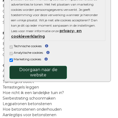
Muurelementen
advertenties te tonen. Met het plaatsen van marketing
Betonbielzen
cookies worden persoonsgegevens verwerkt. Je geeft
Opsluitbanden
toestemming voor deze verwerking wanneer je hieronder
Palissades
een vinkje plaatst. Wil je niet alle cookies accepteren? Dan
Stapelblokken
kan je dit op ieder moment aanpassen in de instellingen.
privacy- en
Lees voor meer informatie onze
Extra benodigdheden
cookieverklaring
.
Afwatering en diversen
Beplantings en betonelementen
Technische cookies
Split, grind en zand
Analytische cookies
Oprit tegels
Marketing cookies
Overig
Doorgaan naar de
Aanbiedingen
website
Kunstgras
Tuintegels outlet
Terrastegels leggen
Hoe richt ik een landelijke tuin in?
Sierbestrating schoonmaken
Legpatronen betonstenen
Hoe betonstenen onderhouden
Aanlegtips voor betonstenen