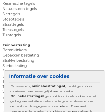
Keramische tegels
Natuursteen tegels
Siertegels
Stoeptegels
Straattegels
Terrastegels
Tuintegels
Tuinbestrating
Betonklinkers
Gebakken bestrating
Strakke bestrating
Sierbestrating
Straatklinkers
Informatie over cookies
Straatstenen
Trommelstenen
Onze website,
onlinebestrating.nl
, maakt gebruik van
Tuinstenen
cookies en daarmee vergelijkbare technieken.
Waalformaat
Onlinebestrating.nl
gebruikt functionele cookies om het
Wildverband bestrating
gedrag van websitebezoekers na te gaan en de website aan
Kingstones
de hand van deze gegevens te verbeteren. Daarnaast
plaatsen derden marketing cookies om gepersonaliseerde