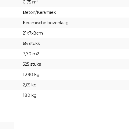
2
0.75 m
Beton/Keramiek
Keramische bovenlaag
21x7x8cm
68 stuks
7,70 m2
525 stuks
1.390 kg
2,65 kg
180 kg