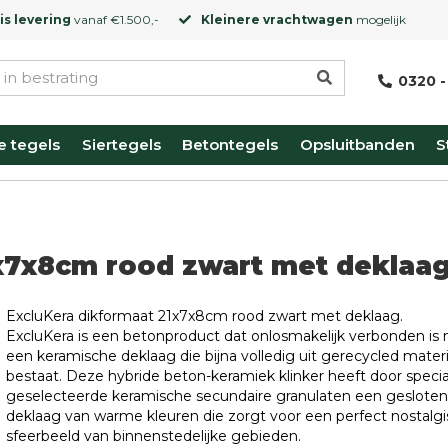
is levering
vanaf €1.500,-
Kleinere vrachtwagen
mogelijk
0320 -
e tegels
Siertegels
Betontegels
Opsluitbanden
S
1x7x8cm rood zwart met deklaa
ExcluKera dikformaat 21x7x8cm rood zwart met deklaag.
ExcluKera is een betonproduct dat onlosmakelijk verbonden is
een keramische deklaag die bijna volledig uit gerecycled materi
bestaat. Deze hybride beton-keramiek klinker heeft door specia
geselecteerde keramische secundaire granulaten een gesloten
deklaag van warme kleuren die zorgt voor een perfect nostalgi
sfeerbeeld van binnenstedelijke gebieden.