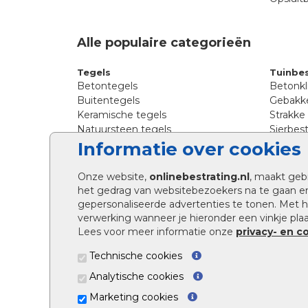
Alle populaire categorieën
Tegels
Tuinbes
Betontegels
Betonkl
Buitentegels
Gebakke
Keramische tegels
Strakke
Natuursteen tegels
Sierbest
Siertegels
Straatkl
Informatie over cookies
Stoeptegels
Straats
Straattegels
Tromme
Onze website,
onlinebestrating.nl
, maakt geb
Terrastegels
Tuinste
het gedrag van websitebezoekers na te gaan e
Tuintegels
Waalfo
gepersonaliseerde advertenties te tonen. Met
Wildver
verwerking wanneer je hieronder een vinkje plaat
Kingsto
Lees voor meer informatie onze
privacy- en c
Technische cookies
Analytische cookies
Marketing cookies