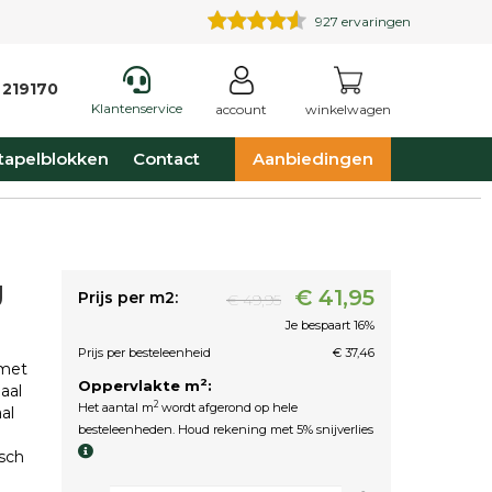
927
ervaringen
 219170
Klantenservice
account
winkelwagen
tapelblokken
Contact
Aanbiedingen
g
€ 41,95
Prijs per m2:
€ 49,95
Je bespaart 16%
Prijs per besteleenheid
€ 37,46
 met
2
Oppervlakte m
:
aal
2
Het aantal m
wordt afgerond op hele
al
besteleenheden. Houd rekening met 5% snijverlies
sch