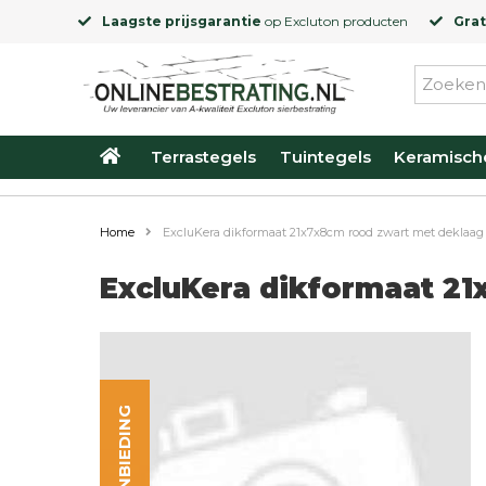
Laagste prijsgarantie
op
Excluton
producten
Grat
Terrastegels
Tuintegels
Keramisch
Home
ExcluKera dikformaat 21x7x8cm rood zwart met deklaag
ExcluKera dikformaat 2
AANBIEDING