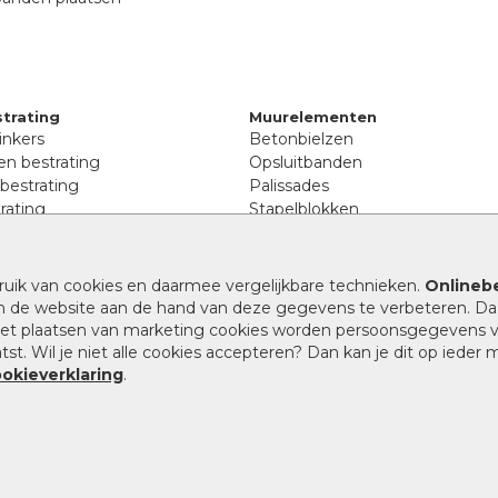
trating
Muurelementen
inkers
Betonbielzen
n bestrating
Opsluitbanden
 bestrating
Palissades
rating
Stapelblokken
inkers
Extra benodigdheden
tenen
Afwatering en diversen
lstenen
ruik van cookies en daarmee vergelijkbare technieken.
Onlinebe
Beplantings en betonelemente
nen
n de website aan de hand van deze gegevens te verbeteren. Da
Split, grind en zand
rmaat
 het plaatsen van marketing cookies worden persoonsgegevens 
Oprit tegels
band bestrating
st. Wil je niet alle cookies accepteren? Dan kan je dit op ieder
nes
ookieverklaring
.