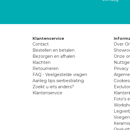
Klantenservice
Informa
Contact
Over On
Bestellen en betalen
Showr
Bezorgen en afhalen
Onze on
Klachten
Nuttige
Retourneren
Privacy 
FAQ - Veelgestelde vragen
Algeme
Aanleg tips sierbestrating
Cookies
Zoekt u iets anders?
Excluto
Klantenservice
Klanten
Foto's 
Worksho
Legverb
Voegen 
Kerami
Opsluit