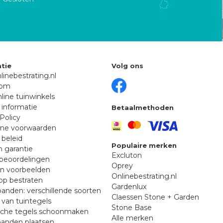
tie
Volg ons
linebestrating.nl
oom
line tuinwinkels
 informatie
Betaalmethoden
Policy
ne voorwaarden
 beleid
Populaire merken
n garantie
Excluton
beoordelingen
Oprey
en voorbeelden
Onlinebestrating.nl
p bestraten
Gardenlux
anden: verschillende soorten
Claessen Stone + Garden
van tuintegels
Stone Base
sche tegels schoonmaken
Alle merken
banden plaatsen