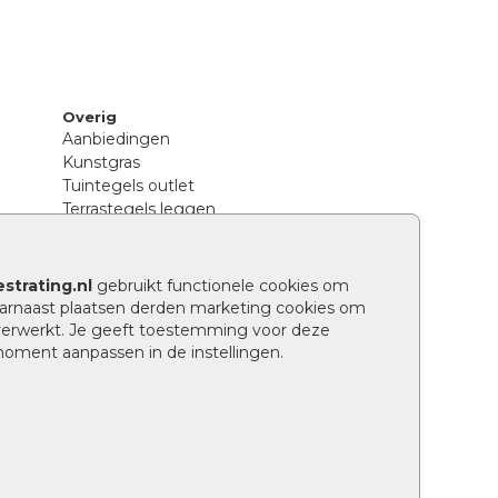
Overig
Aanbiedingen
Kunstgras
Tuintegels outlet
Terrastegels leggen
Hoe richt ik een landelijke tuin in?
Sierbestrating schoonmaken
Legpatronen betonstenen
strating.nl
gebruikt functionele cookies om
n
Hoe betonstenen onderhouden
arnaast plaatsen derden marketing cookies om
Aanlegtips voor betonstenen
verwerkt. Je geeft toestemming voor deze
Verschil betontegels en keramische
 moment aanpassen in de instellingen.
tegels
Tuin renoveren
Wat is een facetrand?
Grindpad aanleggen