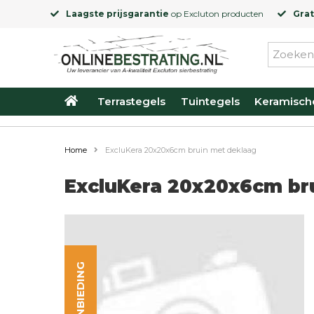
Laagste prijsgarantie
op
Excluton
producten
Grat
Terrastegels
Tuintegels
Keramisch
Home
ExcluKera 20x20x6cm bruin met deklaag
ExcluKera 20x20x6cm br
AANBIEDING