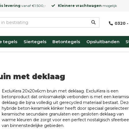
is levering
vanaf €1.500,-
Kleinere vrachtwagen
mogelijk
0320 -
e tegels
Siertegels
Betontegels
Opsluitbanden
S
uin met deklaag
ExcluKera 20x20x6cm bruin met deklaag. ExcluKera is een
betonproduct dat onlosmakelijk verbonden is met een kerami
deklaag die bijna volledig uit gerecycled materiaal bestaat. Dez
hybride beton-keramiek klinker heeft door speciaal geselectee
keramische secundaire granulaten een gesloten deklaag van
warme kleuren die zorgt voor een perfect nostalgisch sfeerbee
van binnenstedelijke gebieden.