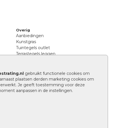
Overig
Aanbiedingen
Kunstgras
Tuintegels outlet
Terrastegels leggen
Hoe richt ik een landelijke tuin in?
Sierbestrating schoonmaken
Legpatronen betonstenen
strating.nl
gebruikt functionele cookies om
n
Hoe betonstenen onderhouden
arnaast plaatsen derden marketing cookies om
Aanlegtips voor betonstenen
verwerkt. Je geeft toestemming voor deze
Verschil betontegels en keramische
 moment aanpassen in de instellingen.
tegels
Tuin renoveren
Wat is een facetrand?
Grindpad aanleggen