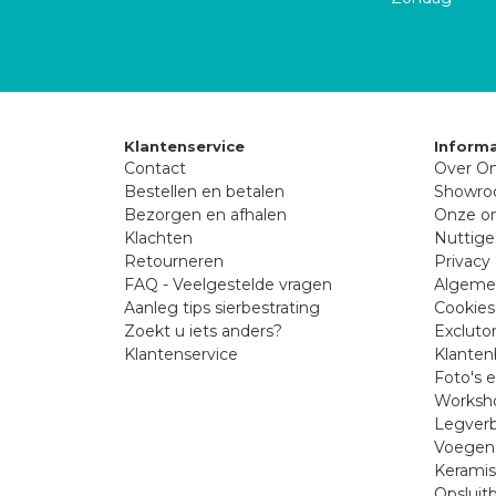
Klantenservice
Informa
Contact
Over On
Bestellen en betalen
Showr
Bezorgen en afhalen
Onze on
Klachten
Nuttige
Retourneren
Privacy 
FAQ - Veelgestelde vragen
Algeme
Aanleg tips sierbestrating
Cookies
Zoekt u iets anders?
Excluto
Klantenservice
Klanten
Foto's 
Worksho
Legverb
Voegen 
Kerami
Opsluit