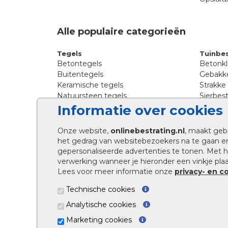
Alle populaire categorieën
Tegels
Tuinbes
Betontegels
Betonkl
Buitentegels
Gebakke
Keramische tegels
Strakke
Natuursteen tegels
Sierbest
Siertegels
Straatkl
Informatie over cookies
Stoeptegels
Straats
Straattegels
Tromme
Onze website,
onlinebestrating.nl
, maakt geb
Terrastegels
Tuinste
het gedrag van websitebezoekers na te gaan e
Tuintegels
Waalfo
gepersonaliseerde advertenties te tonen. Met
Wildver
verwerking wanneer je hieronder een vinkje plaat
Kingsto
Lees voor meer informatie onze
privacy- en c
Technische cookies
Analytische cookies
Marketing cookies