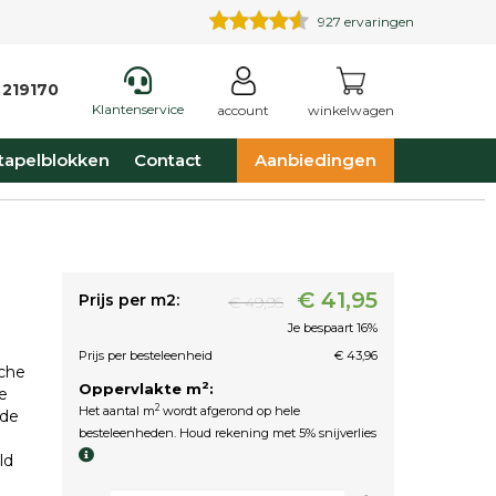
927
ervaringen
 219170
Klantenservice
account
winkelwagen
tapelblokken
Contact
Aanbiedingen
€ 41,95
Prijs per m2:
€ 49,95
Je bespaart 16%
Prijs per besteleenheid
€ 43,96
sche
2
Oppervlakte m
:
e
2
Het aantal m
wordt afgerond op hele
rde
besteleenheden. Houd rekening met 5% snijverlies
ld