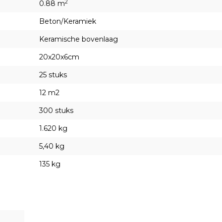
2
0.88 m
Beton/Keramiek
Keramische bovenlaag
20x20x6cm
25 stuks
12 m2
300 stuks
1.620 kg
5,40 kg
135 kg