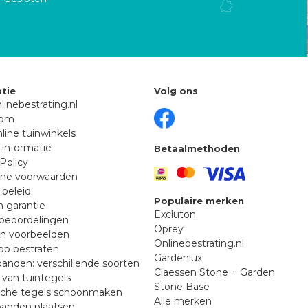
tie
Volg ons
linebestrating.nl
oom
line tuinwinkels
 informatie
Betaalmethoden
Policy
ne voorwaarden
 beleid
Populaire merken
n garantie
Excluton
beoordelingen
Oprey
en voorbeelden
Onlinebestrating.nl
p bestraten
Gardenlux
anden: verschillende soorten
Claessen Stone + Garden
van tuintegels
Stone Base
sche tegels schoonmaken
Alle merken
banden plaatsen