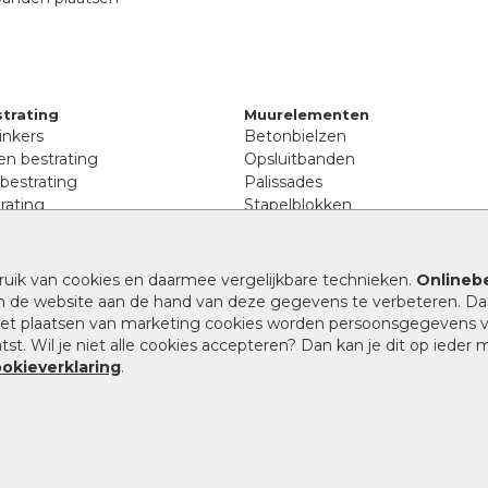
trating
Muurelementen
inkers
Betonbielzen
n bestrating
Opsluitbanden
 bestrating
Palissades
rating
Stapelblokken
inkers
Extra benodigdheden
tenen
Afwatering en diversen
lstenen
ruik van cookies en daarmee vergelijkbare technieken.
Onlinebe
Beplantings en betonelemente
nen
n de website aan de hand van deze gegevens te verbeteren. Da
Split, grind en zand
rmaat
 het plaatsen van marketing cookies worden persoonsgegevens 
Oprit tegels
band bestrating
st. Wil je niet alle cookies accepteren? Dan kan je dit op ieder
nes
ookieverklaring
.