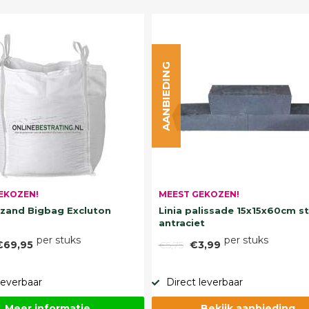
AANBIEDING
EKOZEN!
MEEST GEKOZEN!
and Bigbag Excluton
Linia palissade 15x15x60cm s
antraciet
per stuks
per stuks
€69,95
€5,75
€3,99
leverbaar
Direct leverbaar
Meer informatie
Bekijk aanbieding