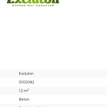
Excluton
3002082
2
1.2 m
Beton