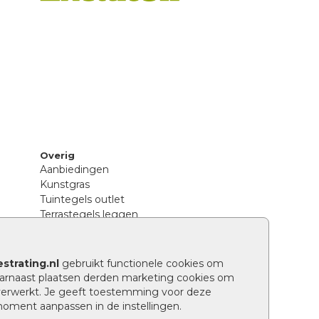
Overig
Aanbiedingen
Kunstgras
Tuintegels outlet
Terrastegels leggen
Hoe richt ik een landelijke tuin in?
Sierbestrating schoonmaken
Legpatronen betonstenen
strating.nl
gebruikt functionele cookies om
n
Hoe betonstenen onderhouden
arnaast plaatsen derden marketing cookies om
Aanlegtips voor betonstenen
verwerkt. Je geeft toestemming voor deze
Verschil betontegels en keramische
 moment aanpassen in de instellingen.
tegels