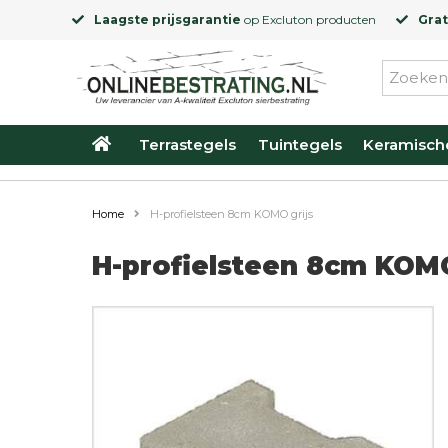
Laagste prijsgarantie
op
Excluton
producten
Grat
Terrastegels
Tuintegels
Keramisch
Home
H-profielsteen 8cm KOMO grijs
H-profielsteen 8cm KOMO