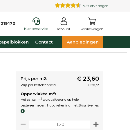
927
ervaringen
 219170
Klantenservice
account
winkelwagen
tapelblokken
Contact
Aanbiedingen
€ 23,60
Prijs per m2:
Prijs per besteleenheid
€ 28,32
2
Oppervlakte m
:
2
Het aantal m
wordt afgerond op hele
besteleenheden. Houd rekening met 5% snijverlies