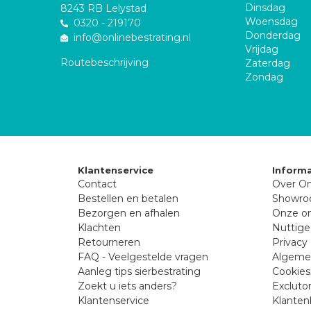
Dinsdag
8243 RB Lelystad
Woensdag
0320 - 219170
Donderdag
info@onlinebestrating.nl
Vrijdag
Routebeschrijving
Zaterdag
Zondag
Klantenservice
Informa
Contact
Over On
Bestellen en betalen
Showr
Bezorgen en afhalen
Onze on
Klachten
Nuttige
Retourneren
Privacy 
FAQ - Veelgestelde vragen
Algeme
Aanleg tips sierbestrating
Cookies
Zoekt u iets anders?
Excluto
Klantenservice
Klanten