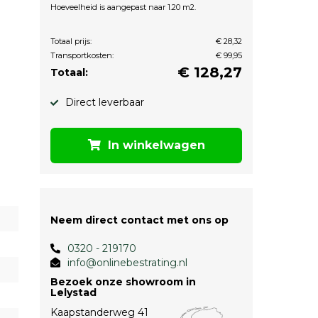
Hoeveelheid is aangepast naar 1.20 m2.
Totaal prijs:
€ 28,32
Transportkosten:
€ 99,95
€
128,27
Totaal:
Direct leverbaar
In winkelwagen
Neem direct contact met ons op
0320 - 219170
info@onlinebestrating.nl
Bezoek onze showroom in
Lelystad
Kaapstanderweg 41