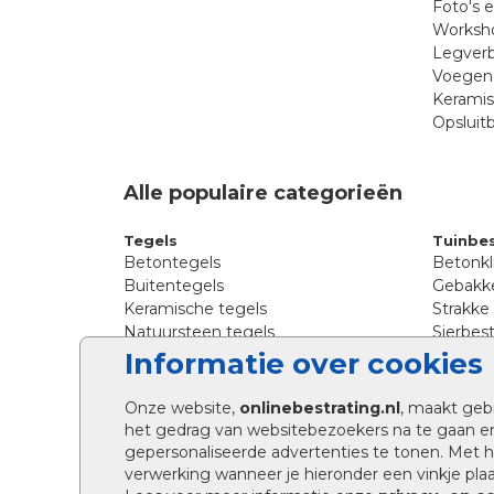
Foto's 
Worksho
Legverb
Voegen 
Kerami
Opsluit
Alle populaire categorieën
Tegels
Tuinbes
Betontegels
Betonkl
Buitentegels
Gebakke
Keramische tegels
Strakke
Natuursteen tegels
Sierbest
Siertegels
Straatkl
Informatie over cookies
Stoeptegels
Straats
Straattegels
Tromme
Onze website,
onlinebestrating.nl
, maakt geb
Terrastegels
Tuinste
het gedrag van websitebezoekers na te gaan e
Tuintegels
Waalfo
gepersonaliseerde advertenties te tonen. Met
Wildver
verwerking wanneer je hieronder een vinkje plaat
Kingsto