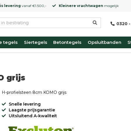
is levering
vanaf €1.500,-
Kleinere vrachtwagen
mogelijk
0320 -
e tegels
Siertegels
Betontegels
Opsluitbanden
S
 grijs
H-profielsteen 8cm KOMO grijs
Snelle levering
Laagste prijsgarantie
Uitsluitend A-kwaliteit