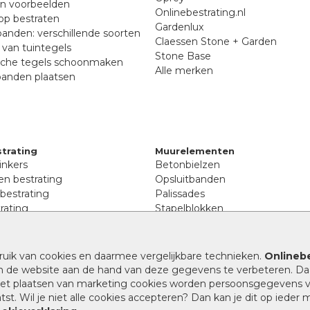
en voorbeelden
Onlinebestrating.nl
p bestraten
Gardenlux
anden: verschillende soorten
Claessen Stone + Garden
van tuintegels
Stone Base
sche tegels schoonmaken
Alle merken
banden plaatsen
trating
Muurelementen
inkers
Betonbielzen
n bestrating
Opsluitbanden
 bestrating
Palissades
rating
Stapelblokken
inkers
Extra benodigdheden
tenen
Afwatering en diversen
lstenen
ruik van cookies en daarmee vergelijkbare technieken.
Onlinebe
Beplantings en betonelemente
nen
n de website aan de hand van deze gegevens te verbeteren. Da
Split, grind en zand
rmaat
 het plaatsen van marketing cookies worden persoonsgegevens 
Oprit tegels
band bestrating
st. Wil je niet alle cookies accepteren? Dan kan je dit op ieder
nes