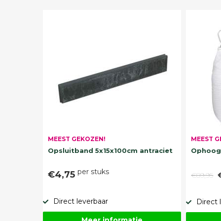
MEEST G
MEEST GEKOZEN!
Ophoogz
Opsluitband 5x15x100cm antraciet
per stuks
€4,75
€89,95
Direct leverbaar
Direct 
Meer informatie