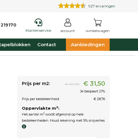
927
ervaringen
 219170
Klantenservice
account
winkelwagen
tapelblokken
Contact
Aanbiedingen
€ 31,50
Prijs per m2:
€ 39,95
Je bespaart 21%
Prijs per besteleenheid
€ 28,76
2
Oppervlakte m
:
2
Het aantal m
wordt afgerond op hele
besteleenheden. Houd rekening met 5% snijverlies