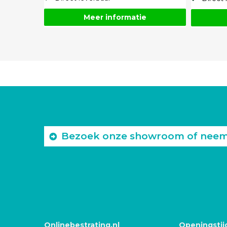
Meer informatie
Bezoek onze showroom of neem c
Onlinebestrating.nl
Openingstij