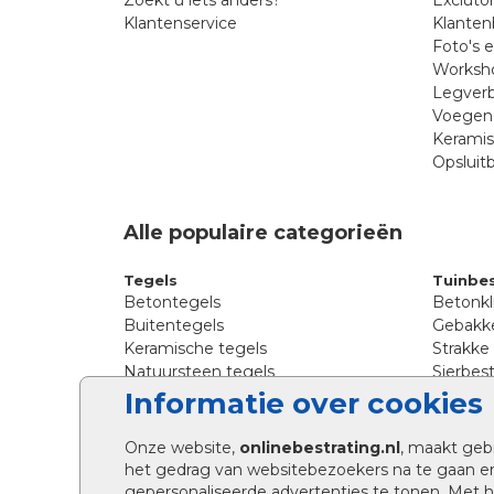
Klantenservice
Klanten
Foto's 
Worksho
Legverb
Voegen 
Kerami
Opsluit
Alle populaire categorieën
Tegels
Tuinbes
Betontegels
Betonkl
Buitentegels
Gebakke
Keramische tegels
Strakke
Natuursteen tegels
Sierbest
Siertegels
Straatkl
Informatie over cookies
Stoeptegels
Straats
Straattegels
Tromme
Onze website,
onlinebestrating.nl
, maakt geb
Terrastegels
Tuinste
het gedrag van websitebezoekers na te gaan e
Tuintegels
Waalfo
gepersonaliseerde advertenties te tonen. Met