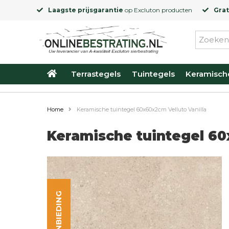
Laagste prijsgarantie
op
Excluton
producten
Grat
Terrastegels
Tuintegels
Keramisch
Home
Keramische tuintegel 60x60x2cm Velluto Vanilla
Keramische tuintegel 60
AANBIEDING