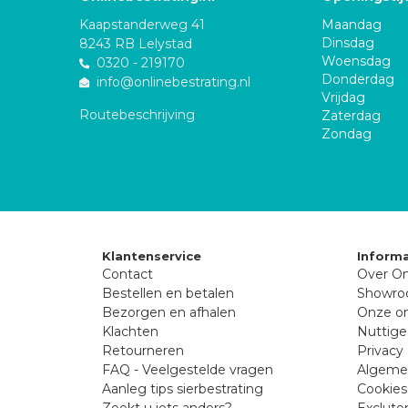
Kaapstanderweg 41
Maandag
Dinsdag
8243 RB Lelystad
Woensdag
0320 - 219170
Donderdag
info@onlinebestrating.nl
Vrijdag
Routebeschrijving
Zaterdag
Zondag
Klantenservice
Informa
Contact
Over On
Bestellen en betalen
Showr
Bezorgen en afhalen
Onze on
Klachten
Nuttige
Retourneren
Privacy 
FAQ - Veelgestelde vragen
Algeme
Aanleg tips sierbestrating
Cookies
Zoekt u iets anders?
Excluto