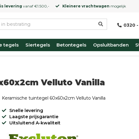
is levering
vanaf €1.500,-
Kleinere vrachtwagen
mogelijk
0320 -
e tegels
Siertegels
Betontegels
Opsluitbanden
S
x60x2cm Velluto Vanilla
Keramische tuintegel 60x60x2cm Velluto Vanilla
Snelle levering
Laagste prijsgarantie
Uitsluitend A-kwaliteit