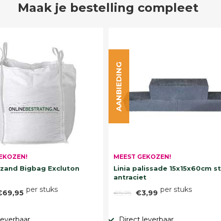
Maak je bestelling compleet
AANBIEDING
EKOZEN!
MEEST GEKOZEN!
and Bigbag Excluton
Linia palissade 15x15x60cm s
antraciet
per stuks
per stuks
€69,95
€5,75
€3,99
leverbaar
Direct leverbaar