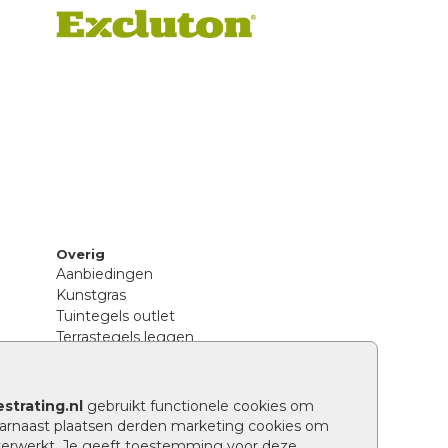
Overig
Aanbiedingen
Kunstgras
Tuintegels outlet
Terrastegels leggen
Hoe richt ik een landelijke tuin in?
Sierbestrating schoonmaken
Legpatronen betonstenen
strating.nl
gebruikt functionele cookies om
n
Hoe betonstenen onderhouden
arnaast plaatsen derden marketing cookies om
Aanlegtips voor betonstenen
verwerkt. Je geeft toestemming voor deze