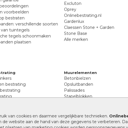
Excluton
beoordelingen
Oprey
en voorbeelden
Onlinebestrating.nl
p bestraten
Gardenlux
anden: verschillende soorten
Claessen Stone + Garden
van tuintegels
Stone Base
sche tegels schoonmaken
Alle merken
banden plaatsen
trating
Muurelementen
inkers
Betonbielzen
n bestrating
Opsluitbanden
 bestrating
Palissades
rating
Stapelblokken
inkers
Extra benodigdheden
tenen
Afwatering en diversen
lstenen
ruik van cookies en daarmee vergelijkbare technieken.
Onlinebe
Beplantings en betonelemente
nen
n de website aan de hand van deze gegevens te verbeteren. Da
Split, grind en zand
rmaat
 het plaatsen van marketing cookies worden persoonsgegevens 