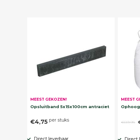
MEEST G
MEEST GEKOZEN!
Ophoogz
Opsluitband 5x15x100cm antraciet
per stuks
€4,75
€89,95
Direct leverbaar
Direct 