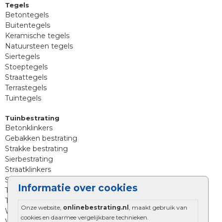
Tegels
Betontegels
Buitentegels
Keramische tegels
Natuursteen tegels
Siertegels
Stoeptegels
Straattegels
Terrastegels
Tuintegels
Tuinbestrating
Betonklinkers
Gebakken bestrating
Strakke bestrating
Sierbestrating
Straatklinkers
Straatstenen
Informatie over cookies
Trommelstenen
Tuinstenen
Onze website,
onlinebestrating.nl
, maakt gebruik van
Waalformaat
cookies en daarmee vergelijkbare technieken.
Wildverband bestrating