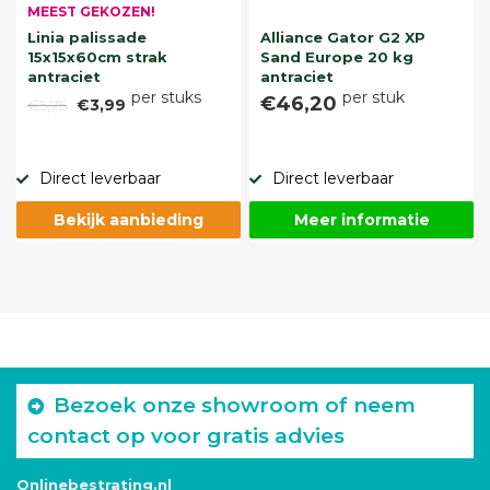
MEEST GEKOZEN!
Linia palissade
Alliance Gator G2 XP
15x15x60cm strak
Sand Europe 20 kg
antraciet
antraciet
per stuks
per stuk
€46,20
€5,75
€3,99
Direct leverbaar
Direct leverbaar
Bekijk aanbieding
Meer informatie
Bezoek onze showroom of neem
contact op voor gratis advies
Onlinebestrating.nl