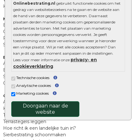
Onlinebestrating.nl
gebruikt functionele cookies om het
Kingstones
gedrag van websitebezoekers na te gaan en de website aan
de hand van deze gegevens te verbeteren. Daarnaast
Muurelementen
plaatsen derden marketing cookies om gepersonaliseerde
Betonbielzen
advertenties te tonen. Met het plaatsen van marketing
Opsluitbanden
cookies worden persoonsgegevens verwerkt. Je geeft
Palissades
toestemming voor deze verwerking wanneer je hieronder
Stapelblokken
een vinkje plaatst. Wil je niet alle cookies accepteren? Dan
kan je dit op ieder moment aanpassen in de instellingen.
Extra benodigdheden
privacy- en
Lees voor meer informatie onze
Afwatering en diversen
cookieverklaring
.
Beplantings en betonelementen
Split, grind en zand
Technische cookies
Oprit tegels
Analytische cookies
Marketing cookies
Overig
Aanbiedingen
Doorgaan naar de
Kunstgras
website
Tuintegels outlet
Terrastegels leggen
Hoe richt ik een landelijke tuin in?
Sierbestrating schoonmaken