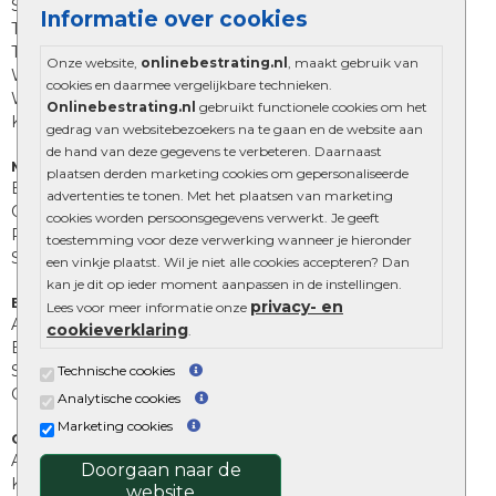
Straatstenen
Informatie over cookies
Trommelstenen
Tuinstenen
Onze website,
onlinebestrating.nl
, maakt gebruik van
Waalformaat
cookies en daarmee vergelijkbare technieken.
Wildverband bestrating
Onlinebestrating.nl
gebruikt functionele cookies om het
Kingstones
gedrag van websitebezoekers na te gaan en de website aan
de hand van deze gegevens te verbeteren. Daarnaast
Muurelementen
plaatsen derden marketing cookies om gepersonaliseerde
Betonbielzen
advertenties te tonen. Met het plaatsen van marketing
Opsluitbanden
cookies worden persoonsgegevens verwerkt. Je geeft
Palissades
toestemming voor deze verwerking wanneer je hieronder
Stapelblokken
een vinkje plaatst. Wil je niet alle cookies accepteren? Dan
kan je dit op ieder moment aanpassen in de instellingen.
Extra benodigdheden
privacy- en
Lees voor meer informatie onze
Afwatering en diversen
cookieverklaring
.
Beplantings en betonelementen
Split, grind en zand
Technische cookies
Oprit tegels
Analytische cookies
Marketing cookies
Overig
Aanbiedingen
Doorgaan naar de
Kunstgras
website