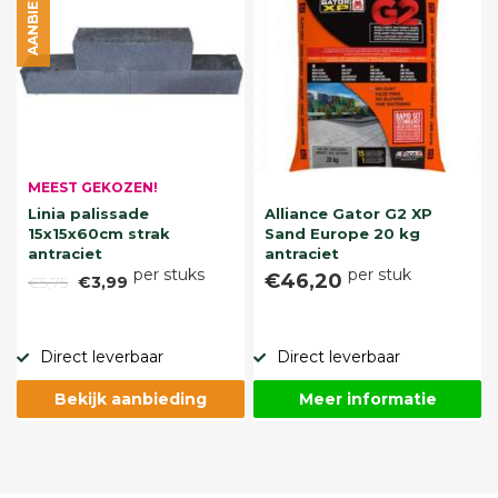
AANBIEDING
MEEST GEKOZEN!
Linia palissade
Alliance Gator G2 XP
15x15x60cm strak
Sand Europe 20 kg
antraciet
antraciet
per stuks
per stuk
€46,20
€5,75
€3,99
Direct leverbaar
Direct leverbaar
Bekijk aanbieding
Meer informatie