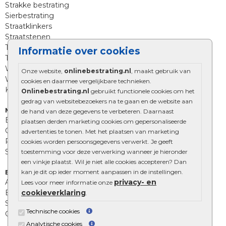
Strakke bestrating
Sierbestrating
Straatklinkers
Straatstenen
Trommelstenen
Informatie over cookies
Tuinstenen
Waalformaat
Onze website,
onlinebestrating.nl
, maakt gebruik van
Wildverband bestrating
cookies en daarmee vergelijkbare technieken.
Kingstones
Onlinebestrating.nl
gebruikt functionele cookies om het
gedrag van websitebezoekers na te gaan en de website aan
Muurelementen
de hand van deze gegevens te verbeteren. Daarnaast
Betonbielzen
plaatsen derden marketing cookies om gepersonaliseerde
Opsluitbanden
advertenties te tonen. Met het plaatsen van marketing
Palissades
cookies worden persoonsgegevens verwerkt. Je geeft
Stapelblokken
toestemming voor deze verwerking wanneer je hieronder
een vinkje plaatst. Wil je niet alle cookies accepteren? Dan
kan je dit op ieder moment aanpassen in de instellingen.
Extra benodigdheden
privacy- en
Afwatering en diversen
Lees voor meer informatie onze
cookieverklaring
Beplantings en betonelementen
.
Split, grind en zand
Technische cookies
Oprit tegels
Analytische cookies