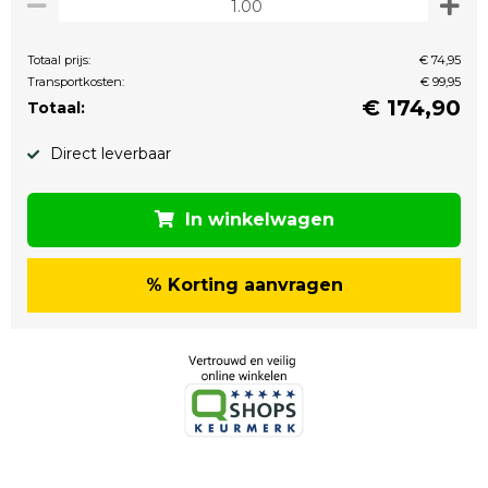
Totaal prijs:
€ 74,95
Transportkosten:
€ 99,95
€
174,90
Totaal:
Direct leverbaar
In winkelwagen
% Korting aanvragen