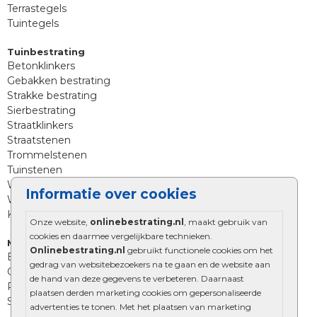
Terrastegels
Tuintegels
Tuinbestrating
Betonklinkers
Gebakken bestrating
Strakke bestrating
Sierbestrating
Straatklinkers
Straatstenen
Trommelstenen
Tuinstenen
Waalformaat
Informatie over cookies
Wildverband bestrating
Kingstones
Onze website,
onlinebestrating.nl
, maakt gebruik van
cookies en daarmee vergelijkbare technieken.
Muurelementen
Onlinebestrating.nl
gebruikt functionele cookies om het
Betonbielzen
gedrag van websitebezoekers na te gaan en de website aan
Opsluitbanden
de hand van deze gegevens te verbeteren. Daarnaast
Palissades
plaatsen derden marketing cookies om gepersonaliseerde
Stapelblokken
advertenties te tonen. Met het plaatsen van marketing