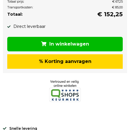
Totaal prijs:
€ 67,25
Transportkosten:
€ 85,00
€
152,25
Totaal:
Direct leverbaar
In winkelwagen
% Korting aanvragen
Snelle levering