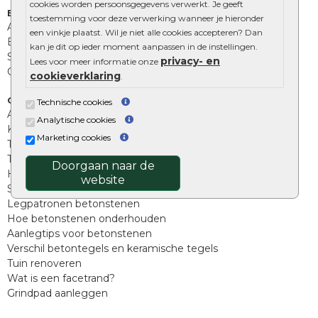
cookies worden persoonsgegevens verwerkt. Je geeft
Extra benodigdheden
toestemming voor deze verwerking wanneer je hieronder
Afwatering en diversen
een vinkje plaatst. Wil je niet alle cookies accepteren? Dan
Beplantings en betonelementen
kan je dit op ieder moment aanpassen in de instellingen.
Split, grind en zand
privacy- en
Lees voor meer informatie onze
Oprit tegels
cookieverklaring
.
Overig
Technische cookies
Aanbiedingen
Analytische cookies
Kunstgras
Marketing cookies
Tuintegels outlet
Terrastegels leggen
Doorgaan naar de
Hoe richt ik een landelijke tuin in?
website
Sierbestrating schoonmaken
Legpatronen betonstenen
Hoe betonstenen onderhouden
Aanlegtips voor betonstenen
Verschil betontegels en keramische tegels
Tuin renoveren
Wat is een facetrand?
Grindpad aanleggen