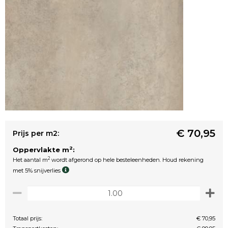
€ 70,95
Prijs per m2:
2
Oppervlakte m
:
2
Het aantal m
wordt afgerond op hele besteleenheden. Houd rekening
met 5% snijverlies
Totaal prijs:
€ 70,95