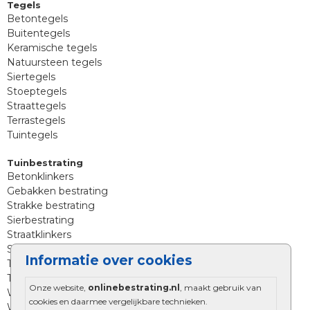
Tegels
Betontegels
Buitentegels
Keramische tegels
Natuursteen tegels
Siertegels
Stoeptegels
Straattegels
Terrastegels
Tuintegels
Tuinbestrating
Betonklinkers
Gebakken bestrating
Strakke bestrating
Sierbestrating
Straatklinkers
Straatstenen
Informatie over cookies
Trommelstenen
Tuinstenen
Onze website,
onlinebestrating.nl
, maakt gebruik van
Waalformaat
cookies en daarmee vergelijkbare technieken.
Wildverband bestrating