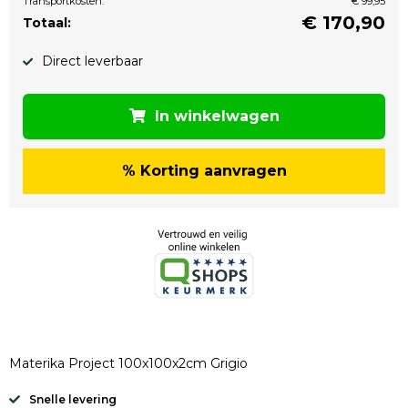
Transportkosten:
€ 99,95
€
170,90
Totaal:
Direct leverbaar
In winkelwagen
% Korting aanvragen
Materika Project 100x100x2cm Grigio
Snelle levering