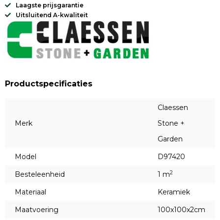
Laagste prijsgarantie
Uitsluitend A-kwaliteit
Productspecificaties
Claessen
Merk
Stone +
Garden
Model
D97420
2
Besteleenheid
1 m
Materiaal
Keramiek
Maatvoering
100x100x2cm