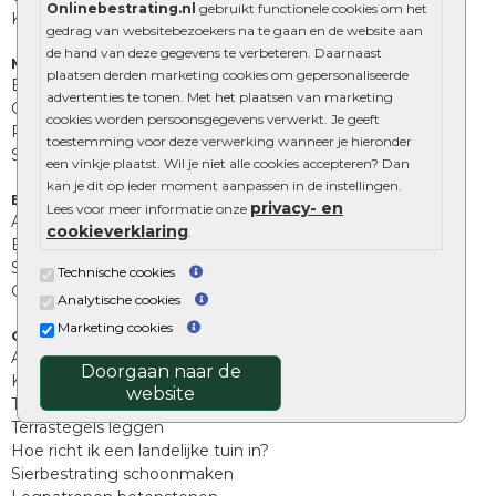
Onlinebestrating.nl
gebruikt functionele cookies om het
Kingstones
gedrag van websitebezoekers na te gaan en de website aan
de hand van deze gegevens te verbeteren. Daarnaast
Muurelementen
plaatsen derden marketing cookies om gepersonaliseerde
Betonbielzen
advertenties te tonen. Met het plaatsen van marketing
Opsluitbanden
cookies worden persoonsgegevens verwerkt. Je geeft
Palissades
toestemming voor deze verwerking wanneer je hieronder
Stapelblokken
een vinkje plaatst. Wil je niet alle cookies accepteren? Dan
kan je dit op ieder moment aanpassen in de instellingen.
Extra benodigdheden
privacy- en
Lees voor meer informatie onze
Afwatering en diversen
cookieverklaring
.
Beplantings en betonelementen
Split, grind en zand
Technische cookies
Oprit tegels
Analytische cookies
Marketing cookies
Overig
Aanbiedingen
Doorgaan naar de
Kunstgras
website
Tuintegels outlet
Terrastegels leggen
Hoe richt ik een landelijke tuin in?
Sierbestrating schoonmaken