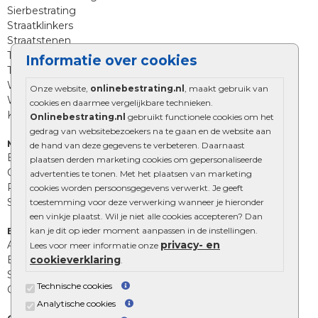
Sierbestrating
Straatklinkers
Straatstenen
Trommelstenen
Informatie over cookies
Tuinstenen
Waalformaat
Onze website,
onlinebestrating.nl
, maakt gebruik van
Wildverband bestrating
cookies en daarmee vergelijkbare technieken.
Kingstones
Onlinebestrating.nl
gebruikt functionele cookies om het
gedrag van websitebezoekers na te gaan en de website aan
Muurelementen
de hand van deze gegevens te verbeteren. Daarnaast
Betonbielzen
plaatsen derden marketing cookies om gepersonaliseerde
Opsluitbanden
advertenties te tonen. Met het plaatsen van marketing
Palissades
cookies worden persoonsgegevens verwerkt. Je geeft
Stapelblokken
toestemming voor deze verwerking wanneer je hieronder
een vinkje plaatst. Wil je niet alle cookies accepteren? Dan
kan je dit op ieder moment aanpassen in de instellingen.
Extra benodigdheden
privacy- en
Afwatering en diversen
Lees voor meer informatie onze
cookieverklaring
Beplantings en betonelementen
.
Split, grind en zand
Technische cookies
Oprit tegels
Analytische cookies