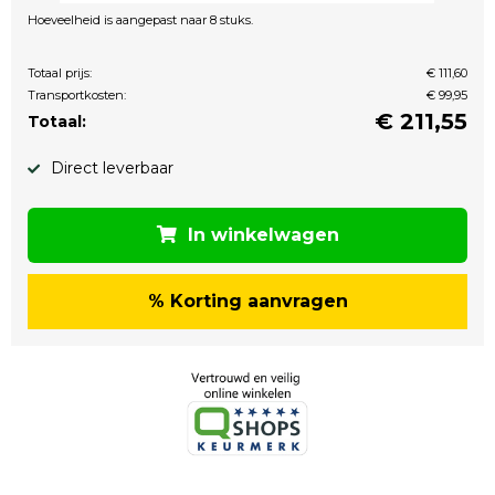
Hoeveelheid is aangepast naar 8 stuks.
Totaal prijs:
€ 111,60
Transportkosten:
€ 99,95
€
211,55
Totaal:
Direct leverbaar
In winkelwagen
% Korting aanvragen