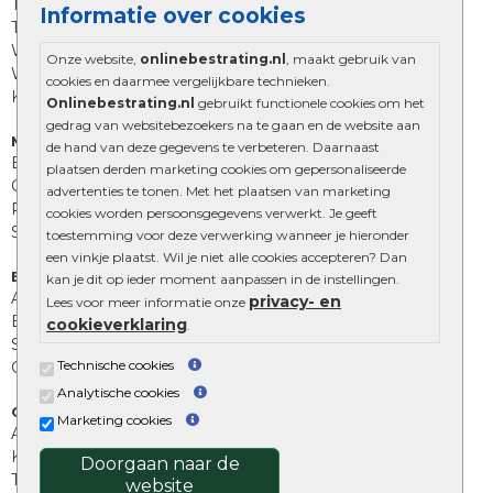
Trommelstenen
Informatie over cookies
Tuinstenen
Waalformaat
Onze website,
onlinebestrating.nl
, maakt gebruik van
Wildverband bestrating
cookies en daarmee vergelijkbare technieken.
Kingstones
Onlinebestrating.nl
gebruikt functionele cookies om het
gedrag van websitebezoekers na te gaan en de website aan
Muurelementen
de hand van deze gegevens te verbeteren. Daarnaast
Betonbielzen
plaatsen derden marketing cookies om gepersonaliseerde
Opsluitbanden
advertenties te tonen. Met het plaatsen van marketing
Palissades
cookies worden persoonsgegevens verwerkt. Je geeft
Stapelblokken
toestemming voor deze verwerking wanneer je hieronder
een vinkje plaatst. Wil je niet alle cookies accepteren? Dan
Extra benodigdheden
kan je dit op ieder moment aanpassen in de instellingen.
Afwatering en diversen
privacy- en
Lees voor meer informatie onze
Beplantings en betonelementen
cookieverklaring
.
Split, grind en zand
Technische cookies
Oprit tegels
Analytische cookies
Overig
Marketing cookies
Aanbiedingen
Kunstgras
Doorgaan naar de
Tuintegels outlet
website