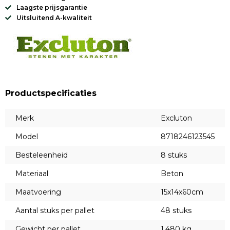
Laagste prijsgarantie
Uitsluitend A-kwaliteit
Productspecificaties
Merk
Excluton
Model
8718246123545
Besteleenheid
8 stuks
Materiaal
Beton
Maatvoering
15x14x60cm
Aantal stuks per pallet
48 stuks
Gewicht per pallet
1.480 kg