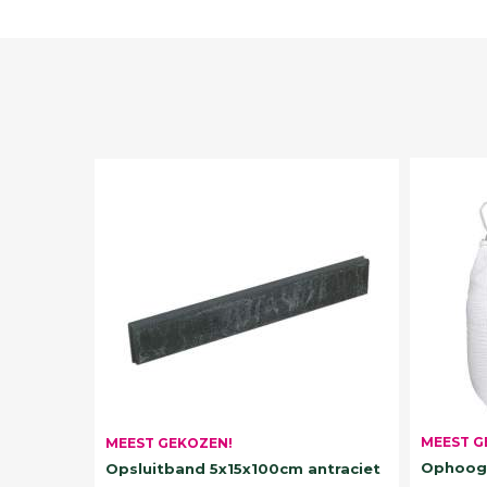
MEEST G
MEEST GEKOZEN!
Ophoogz
Opsluitband 5x15x100cm antraciet