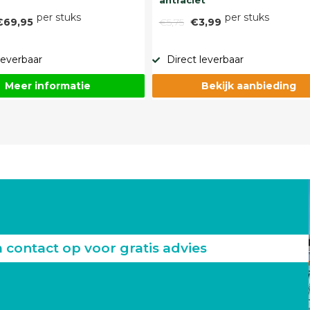
antraciet
per stuks
per stuks
€69,95
€5,75
€3,99
leverbaar
Direct leverbaar
Meer informatie
Bekijk aanbieding
ontact op voor gratis advies