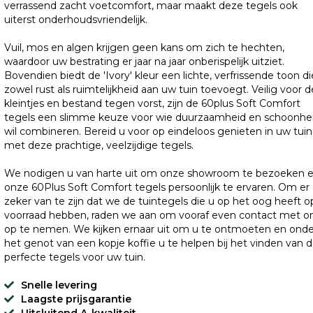
verrassend zacht voetcomfort, maar maakt deze tegels ook
uiterst onderhoudsvriendelijk.
Vuil, mos en algen krijgen geen kans om zich te hechten,
waardoor uw bestrating er jaar na jaar onberispelijk uitziet.
Bovendien biedt de 'Ivory' kleur een lichte, verfrissende toon di
zowel rust als ruimtelijkheid aan uw tuin toevoegt. Veilig voor d
kleintjes en bestand tegen vorst, zijn de 60plus Soft Comfort
tegels een slimme keuze voor wie duurzaamheid en schoonhe
wil combineren. Bereid u voor op eindeloos genieten in uw tuin
met deze prachtige, veelzijdige tegels.
We nodigen u van harte uit om onze showroom te bezoeken 
onze 60Plus Soft Comfort tegels persoonlijk te ervaren. Om er
zeker van te zijn dat we de tuintegels die u op het oog heeft o
voorraad hebben, raden we aan om vooraf even contact met o
op te nemen. We kijken ernaar uit om u te ontmoeten en onde
het genot van een kopje koffie u te helpen bij het vinden van 
perfecte tegels voor uw tuin.
Snelle levering
Laagste prijsgarantie