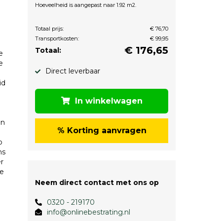
Hoeveelheid is aangepast naar 1.92 m2.
Totaal prijs:
€ 76,70
Transportkosten:
€ 99,95
€
176,65
Totaal:
e
e
Direct leverbaar
id
In winkelwagen
en
% Korting aanvragen
p
ns
r
de
Neem direct contact met ons op
0320 - 219170
info@onlinebestrating.nl