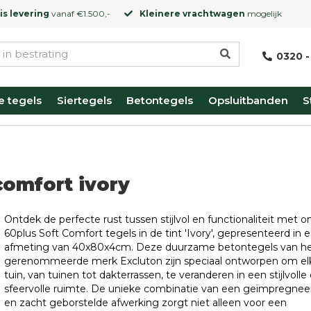
is levering
vanaf €1.500,-
Kleinere vrachtwagen
mogelijk
0320 -
e tegels
Siertegels
Betontegels
Opsluitbanden
S
comfort ivory
Ontdek de perfecte rust tussen stijlvol en functionaliteit met o
60plus Soft Comfort tegels in de tint 'Ivory', gepresenteerd in 
afmeting van 40x80x4cm. Deze duurzame betontegels van h
gerenommeerde merk Excluton zijn speciaal ontworpen om el
tuin, van tuinen tot dakterrassen, te veranderen in een stijlvolle
sfeervolle ruimte. De unieke combinatie van een geïmpregnee
en zacht geborstelde afwerking zorgt niet alleen voor een