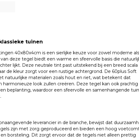
klassieke tuinen
tingen 40x80x4cm is een sierlijke keuze voor zowel moderne al
 van deze tegel biedt een warme en sfeervolle basis die natuurlij
chter lijkt. Deze neutrale tint past uitstekend bij een breed scala
waar de kleur zorgt voor een rustige achtergrond. De 60plus Soft
 natuurlijke materialen zoals hout en riet, wat betekent dat
en harmonieuze look zullen creëren. Deze tegel kan ook prachtig
en beplanting, waardoor een sfeervolle en samenhangende tui
.
oonaangevende leverancier in de branche, bewijst dat duurzaamh
egels zijn met zorg geproduceerd en bieden een hoog voetcomf
 borsteling. Dit zorgt ervoor dat de tegels niet alleen prettig