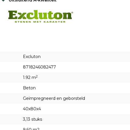
Uitsluitend A-kwaliteit
Excluton
8718246082477
2
1.92 m
Beton
Geïmpregneerd en geborsteld
40x80x4
3,13 stuks
9,60 m2