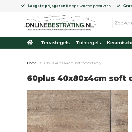
Laagste prijsgarantie
op
Excluton
producten
Grat
Terrastegels
Tuintegels
Keramisch
Home
60plus 40x80x4cm soft comfort ivory
60plus 40x80x4cm soft 