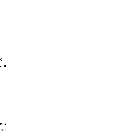
s
k
 aan
n
eid
ort