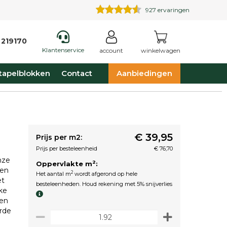
927
ervaringen
 219170
Klantenservice
account
winkelwagen
tapelblokken
Contact
Aanbiedingen
€ 39,95
Prijs per m2:
Prijs per besteleenheid
€ 76,70
nze
2
Oppervlakte m
:
een
2
Het aantal m
wordt afgerond op hele
et
besteleenheden. Houd rekening met 5% snijverlies
ke
 en
rde