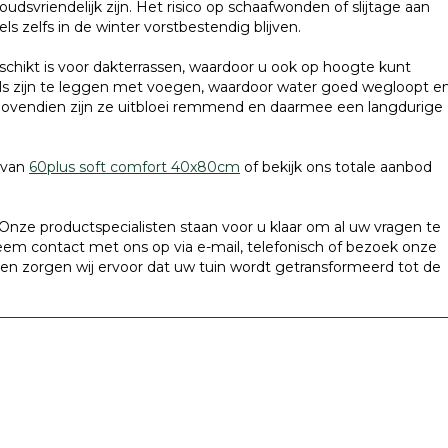
svriendelijk zijn. Het risico op schaafwonden of slijtage aan
ls zelfs in de winter vorstbestendig blijven.
eschikt is voor dakterrassen, waardoor u ook op hoogte kunt
ls zijn te leggen met voegen, waardoor water goed wegloopt e
 Bovendien zijn ze uitbloei remmend en daarmee een langdurige
t van
60plus soft comfort 40x80cm
of bekijk ons totale aanbod
Onze productspecialisten staan voor u klaar om al uw vragen te
em contact met ons op via e-mail, telefonisch of bezoek onze
n zorgen wij ervoor dat uw tuin wordt getransformeerd tot de