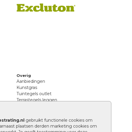
Overig
Aanbiedingen
Kunstgras
Tuintegels outlet
Terrastegels leggen
Hoe richt ik een landelijke tuin in?
Sierbestrating schoonmaken
Legpatronen betonstenen
strating.nl
gebruikt functionele cookies om
n
Hoe betonstenen onderhouden
arnaast plaatsen derden marketing cookies om
Aanlegtips voor betonstenen