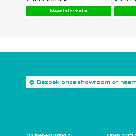
Meer informatie
Bezoek onze showroom of neem c
Onlinebestrating.nl
Openingstij