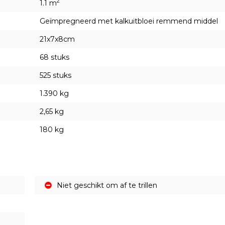
2
1.1 m
Geïmpregneerd met kalkuitbloei remmend middel
21x7x8cm
68 stuks
525 stuks
1.390 kg
2,65 kg
180 kg
Niet geschikt om af te trillen