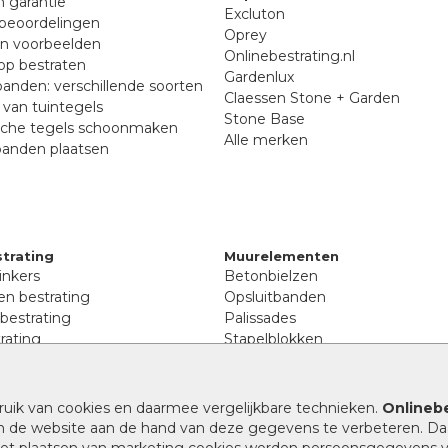
n garantie
Excluton
beoordelingen
Oprey
en voorbeelden
Onlinebestrating.nl
p bestraten
Gardenlux
anden: verschillende soorten
Claessen Stone + Garden
van tuintegels
Stone Base
sche tegels schoonmaken
Alle merken
banden plaatsen
trating
Muurelementen
inkers
Betonbielzen
n bestrating
Opsluitbanden
 bestrating
Palissades
rating
Stapelblokken
inkers
Extra benodigdheden
tenen
Afwatering en diversen
lstenen
ruik van cookies en daarmee vergelijkbare technieken.
Onlinebe
Beplantings en betonelemente
nen
n de website aan de hand van deze gegevens te verbeteren. Da
Split, grind en zand
rmaat