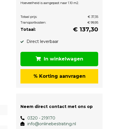
Hoeveelheid is aangepast naar 1.10 m2.
Totaal prijs:
€ 37,35
Transportkosten:
€ 99,95
€
137,30
Totaal:
Direct leverbaar
In winkelwagen
% Korting aanvragen
Neem direct contact met ons op
0320 - 219170
info@onlinebestrating.nl