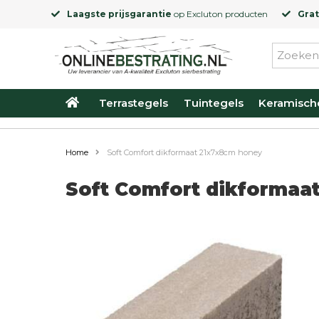
Laagste prijsgarantie
op
Excluton
producten
Grat
Terrastegels
Tuintegels
Keramisch
Home
Soft Comfort dikformaat 21x7x8cm honey
Soft Comfort dikformaa