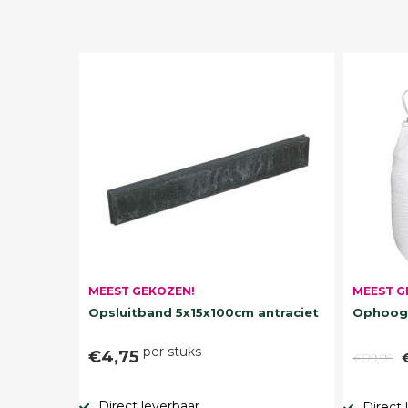
MEEST G
MEEST GEKOZEN!
Ophoogz
Opsluitband 5x15x100cm antraciet
per stuks
€4,75
€89,95
Direct leverbaar
Direct 