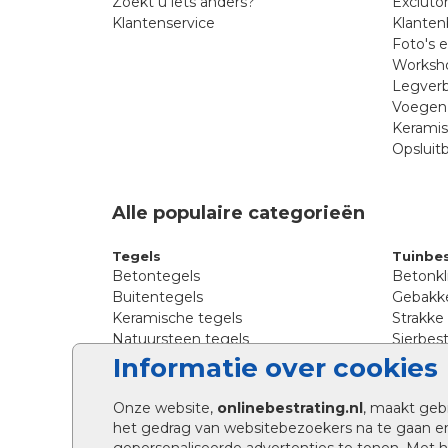
Zoekt u iets anders?
Excluto
Klantenservice
Klanten
Foto's 
Worksho
Legverb
Voegen 
Kerami
Opsluit
Alle populaire categorieën
Tegels
Tuinbes
Betontegels
Betonkl
Buitentegels
Gebakke
Keramische tegels
Strakke
Natuursteen tegels
Sierbest
Siertegels
Straatkl
Informatie over cookies
Stoeptegels
Straats
Straattegels
Tromme
Onze website,
onlinebestrating.nl
, maakt geb
Terrastegels
Tuinste
het gedrag van websitebezoekers na te gaan e
Tuintegels
Waalfo