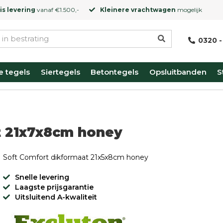
is levering
vanaf €1.500,-
Kleinere vrachtwagen
mogelijk
0320 -
e tegels
Siertegels
Betontegels
Opsluitbanden
S
t 21x7x8cm honey
Soft Comfort dikformaat 21x5x8cm honey
Snelle levering
Laagste prijsgarantie
Uitsluitend A-kwaliteit