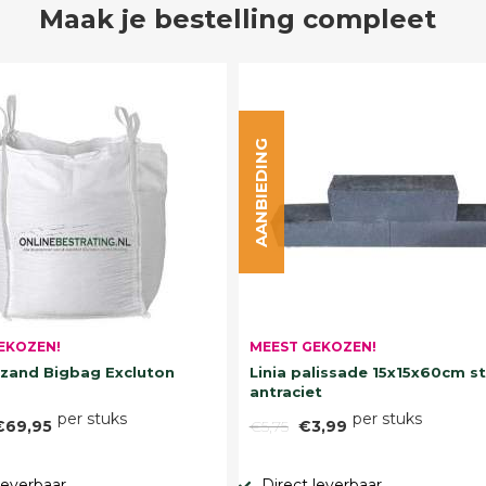
Maak je bestelling compleet
AANBIEDING
EKOZEN!
MEEST GEKOZEN!
and Bigbag Excluton
Linia palissade 15x15x60cm s
antraciet
per stuks
per stuks
€69,95
€5,75
€3,99
leverbaar
Direct leverbaar