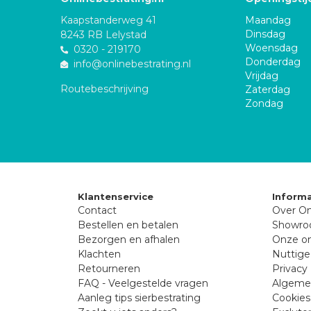
Kaapstanderweg 41
Maandag
Dinsdag
8243 RB Lelystad
Woensdag
0320 - 219170
Donderdag
info@onlinebestrating.nl
Vrijdag
Routebeschrijving
Zaterdag
Zondag
Klantenservice
Informa
Contact
Over On
Bestellen en betalen
Showr
Bezorgen en afhalen
Onze on
Klachten
Nuttige
Retourneren
Privacy 
FAQ - Veelgestelde vragen
Algeme
Aanleg tips sierbestrating
Cookies