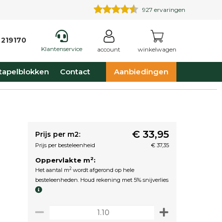
927
ervaringen
 219170
Klantenservice
account
winkelwagen
tapelblokken
Contact
Aanbiedingen
€ 33,95
Prijs per m2:
Prijs per besteleenheid
€ 37,35
2
Oppervlakte m
:
2
Het aantal m
wordt afgerond op hele
besteleenheden. Houd rekening met 5% snijverlies