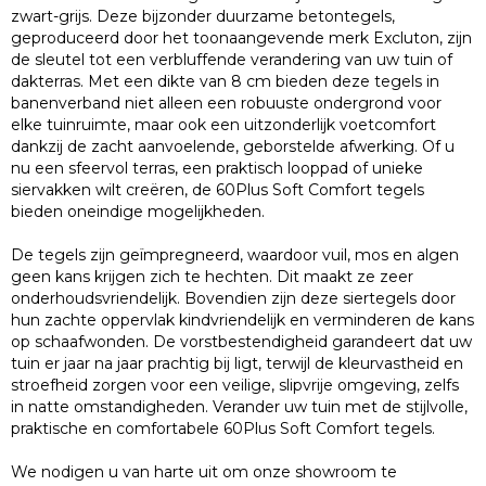
zwart-grijs. Deze bijzonder duurzame betontegels,
geproduceerd door het toonaangevende merk Excluton, zijn
de sleutel tot een verbluffende verandering van uw tuin of
dakterras. Met een dikte van 8 cm bieden deze tegels in
banenverband niet alleen een robuuste ondergrond voor
elke tuinruimte, maar ook een uitzonderlijk voetcomfort
dankzij de zacht aanvoelende, geborstelde afwerking. Of u
nu een sfeervol terras, een praktisch looppad of unieke
siervakken wilt creëren, de 60Plus Soft Comfort tegels
bieden oneindige mogelijkheden.
De tegels zijn geïmpregneerd, waardoor vuil, mos en algen
geen kans krijgen zich te hechten. Dit maakt ze zeer
onderhoudsvriendelijk. Bovendien zijn deze siertegels door
hun zachte oppervlak kindvriendelijk en verminderen de kans
op schaafwonden. De vorstbestendigheid garandeert dat uw
tuin er jaar na jaar prachtig bij ligt, terwijl de kleurvastheid en
stroefheid zorgen voor een veilige, slipvrije omgeving, zelfs
in natte omstandigheden. Verander uw tuin met de stijlvolle,
praktische en comfortabele 60Plus Soft Comfort tegels.
We nodigen u van harte uit om onze showroom te