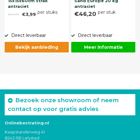
15x15x60cm strak
Sand Europe 20 kg
antraciet
antraciet
per stuks
per stuk
€46,20
€5,75
€3,99
Direct leverbaar
Direct leverbaar
Bekijk aanbieding
Meer informatie
Bezoek onze showroom of neem
contact op voor gratis advies
Onlinebestrating.nl
Kaapstanderweg 41
8243 RB Lelystad