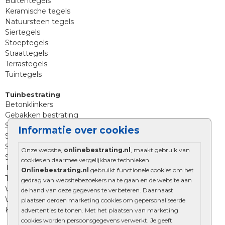
Buitentegels
Keramische tegels
Natuursteen tegels
Siertegels
Stoeptegels
Straattegels
Terrastegels
Tuintegels
Tuinbestrating
Betonklinkers
Gebakken bestrating
Strakke bestrating
Informatie over cookies
Sierbestrating
Straatklinkers
Onze website,
onlinebestrating.nl
, maakt gebruik van
Straatstenen
cookies en daarmee vergelijkbare technieken.
Trommelstenen
Onlinebestrating.nl
gebruikt functionele cookies om het
Tuinstenen
gedrag van websitebezoekers na te gaan en de website aan
Waalformaat
de hand van deze gegevens te verbeteren. Daarnaast
Wildverband bestrating
plaatsen derden marketing cookies om gepersonaliseerde
Kingstones
advertenties te tonen. Met het plaatsen van marketing
cookies worden persoonsgegevens verwerkt. Je geeft