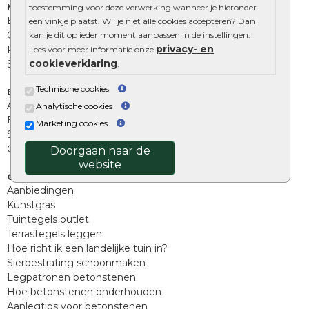
Muurelementen
toestemming voor deze verwerking wanneer je hieronder
Betonbielzen
een vinkje plaatst. Wil je niet alle cookies accepteren? Dan
Opsluitbanden
kan je dit op ieder moment aanpassen in de instellingen.
privacy- en
Palissades
Lees voor meer informatie onze
cookieverklaring
Stapelblokken
.
Technische cookies
Extra benodigdheden
Afwatering en diversen
Analytische cookies
Beplantings en betonelementen
Marketing cookies
Split, grind en zand
Oprit tegels
Doorgaan naar de
website
Overig
Aanbiedingen
Kunstgras
Tuintegels outlet
Terrastegels leggen
Hoe richt ik een landelijke tuin in?
Sierbestrating schoonmaken
Legpatronen betonstenen
Hoe betonstenen onderhouden
Aanlegtips voor betonstenen