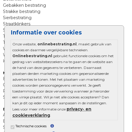
Gebakken bestrating
Strakke bestrating
Sierbestrating
Straatklinkers
Straatstenen
Informatie over cookies
Trommelstenen
Tuinstenen
Onze website,
onlinebestrating.nl
, maakt gebruik van
Waalformaat
cookies en daarmee vergelijkbare technieken.
Wildverband bestrating
Onlinebestrating.nl
gebruikt functionele cookies om het
Kingstones
gedrag van websitebezoekers na te gaan en de website aan
de hand van deze gegevens te verbeteren. Daarnaast
Muurelementen
plaatsen derden marketing cookies om gepersonaliseerde
Betonbielzen
advertenties te tonen. Met het plaatsen van marketing
Opsluitbanden
cookies worden persoonsgegevens verwerkt. Je geeft
Palissades
toestemming voor deze verwerking wanneer je hieronder
Stapelblokken
een vinkje plaatst. Wil je niet alle cookies accepteren? Dan
kan je dit op ieder moment aanpassen in de instellingen.
privacy- en
Extra benodigdheden
Lees voor meer informatie onze
Afwatering en diversen
cookieverklaring
.
Beplantings en betonelementen
Technische cookies
Split, grind en zand