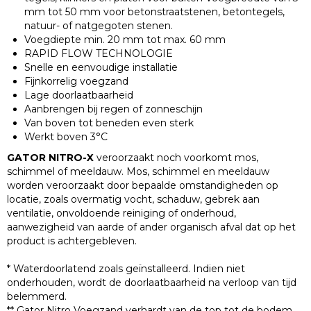
mm tot 50 mm voor betonstraatstenen, betontegels,
natuur- of natgegoten stenen.
Voegdiepte min. 20 mm tot max. 60 mm
RAPID FLOW TECHNOLOGIE
Snelle en eenvoudige installatie
Fijnkorrelig voegzand
Lage doorlaatbaarheid
Aanbrengen bij regen of zonneschijn
Van boven tot beneden even sterk
Werkt boven 3°C
GATOR NITRO-X
veroorzaakt noch voorkomt mos,
schimmel of meeldauw. Mos, schimmel en meeldauw
worden veroorzaakt door bepaalde omstandigheden op
locatie, zoals overmatig vocht, schaduw, gebrek aan
ventilatie, onvoldoende reiniging of onderhoud,
aanwezigheid van aarde of ander organisch afval dat op het
product is achtergebleven.
* Waterdoorlatend zoals geïnstalleerd. Indien niet
onderhouden, wordt de doorlaatbaarheid na verloop van tijd
belemmerd.
** Gator Nitro Voegzand verhardt van de top tot de bodem