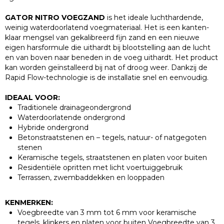
GATOR NITRO VOEGZAND
is het ideale luchthardende,
weinig waterdoorlatend voegmateriaal. Het is een kanten-
klaar mengsel van gekalibreerd fijn zand en een nieuwe
eigen harsformule die uithardt bij blootstelling aan de lucht
en van boven naar beneden in de voeg uithardt. Het product
kan worden geïnstalleerd bij nat of droog weer. Dankzij de
Rapid Flow-technologie is de installatie snel en eenvoudig.
IDEAAL VOOR:
Traditionele drainageondergrond
Waterdoorlatende ondergrond
Hybride ondergrond
Betonstraatstenen en – tegels, natuur- of natgegoten
stenen
Keramische tegels, straatstenen en platen voor buiten
Residentiële opritten met licht voertuiggebruik
Terrassen, zwembaddekken en looppaden
KENMERKEN:
Voegbreedte van 3 mm tot 6 mm voor keramische
tegels, klinkers en platen voor buiten Voegbreedte van 3