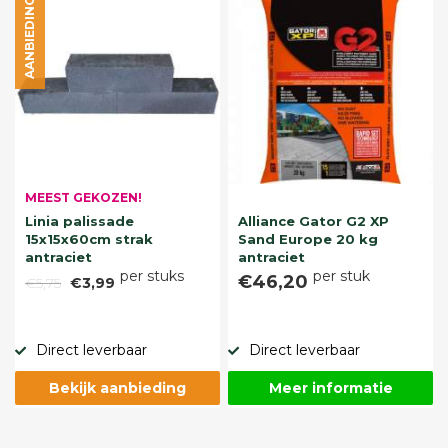
AANBIEDING
MEEST GEKOZEN!
Linia palissade
Alliance Gator G2 XP
15x15x60cm strak
Sand Europe 20 kg
antraciet
antraciet
per stuks
per stuk
€46,20
€5,75
€3,99
Direct leverbaar
Direct leverbaar
Bekijk aanbieding
Meer informatie