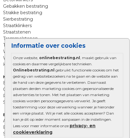
Gebakken bestrating
Strakke bestrating
Sierbestrating
Straatklinkers
Straatstenen
Trommelstenen
Tuinstenen
Informatie over cookies
Waalformaat
Wildverband bestrating
Onze website,
onlinebestrating.nl
, maakt gebruik van
Kingstones
cookies en daarmee vergelijkbare technieken.
Onlinebestrating.nl
gebruikt functionele cookies om het
gedrag van websitebezoekers na te gaan en de website aan
Muurelementen
Betonbielzen
de hand van deze gegevens te verbeteren. Daarnaast
plaatsen derden marketing cookies om gepersonaliseerde
Opsluitbanden
advertenties te tonen. Met het plaatsen van marketing
Palissades
cookies worden persoonsgegevens verwerkt. Je geeft
Stapelblokken
toestemming voor deze verwerking wanneer je hieronder
een vinkje plaatst. Wil je niet alle cookies accepteren? Dan
Extra benodigdheden
kan je dit op ieder moment aanpassen in de instellingen.
Afwatering en diversen
privacy- en
Lees voor meer informatie onze
Beplantings en betonelementen
cookieverklaring
.
Split, grind en zand