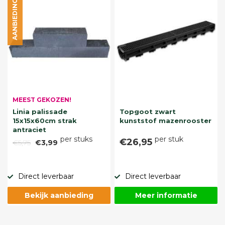
AANBIEDING
MEEST GEKOZEN!
Linia palissade
Topgoot zwart
15x15x60cm strak
kunststof mazenrooster
antraciet
per stuks
per stuk
€26,95
€5,75
€3,99
Direct leverbaar
Direct leverbaar
Bekijk aanbieding
Meer informatie