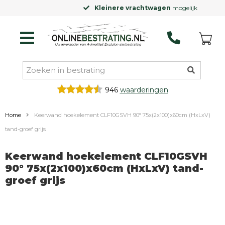
Kleinere vrachtwagen
mogelijk
946
waarderingen
Home
Keerwand hoekelement CLF10GSVH 90° 75x(2x100)x60cm (HxLxV)
tand-groef grijs
Keerwand hoekelement CLF10GSVH
90° 75x(2x100)x60cm (HxLxV) tand-
groef grijs