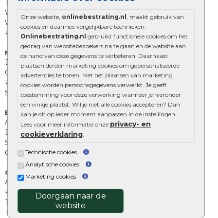
Tuinstenen
Waalformaat
Onze website,
onlinebestrating.nl
, maakt gebruik van
Wildverband bestrating
cookies en daarmee vergelijkbare technieken.
Kingstones
Onlinebestrating.nl
gebruikt functionele cookies om het
gedrag van websitebezoekers na te gaan en de website aan
Muurelementen
de hand van deze gegevens te verbeteren. Daarnaast
Betonbielzen
plaatsen derden marketing cookies om gepersonaliseerde
Opsluitbanden
advertenties te tonen. Met het plaatsen van marketing
Palissades
cookies worden persoonsgegevens verwerkt. Je geeft
Stapelblokken
toestemming voor deze verwerking wanneer je hieronder
een vinkje plaatst. Wil je niet alle cookies accepteren? Dan
Extra benodigdheden
kan je dit op ieder moment aanpassen in de instellingen.
Afwatering en diversen
privacy- en
Lees voor meer informatie onze
Beplantings en betonelementen
cookieverklaring
.
Split, grind en zand
Technische cookies
Oprit tegels
Analytische cookies
Overig
Marketing cookies
Aanbiedingen
Kunstgras
Doorgaan naar de
Tuintegels outlet
website
Terrastegels leggen