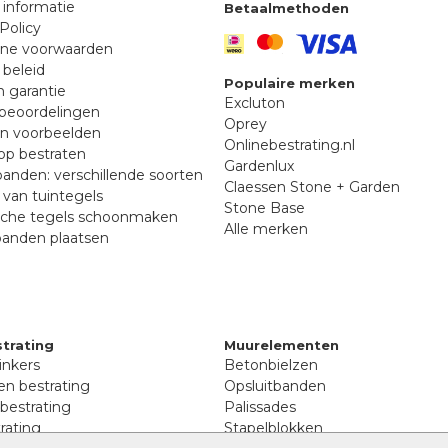
 informatie
Betaalmethoden
Policy
ne voorwaarden
 beleid
Populaire merken
n garantie
Excluton
beoordelingen
Oprey
en voorbeelden
Onlinebestrating.nl
p bestraten
Gardenlux
anden: verschillende soorten
Claessen Stone + Garden
van tuintegels
Stone Base
sche tegels schoonmaken
Alle merken
banden plaatsen
trating
Muurelementen
inkers
Betonbielzen
n bestrating
Opsluitbanden
 bestrating
Palissades
rating
Stapelblokken