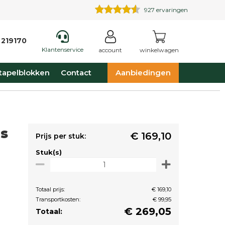
927
ervaringen
 219170
Klantenservice
account
winkelwagen
tapelblokken
Contact
Aanbiedingen
js
€ 169,10
Prijs per stuk:
Stuk(s)
Totaal prijs:
€ 169,10
Transportkosten:
€ 99,95
€
269,05
Totaal: