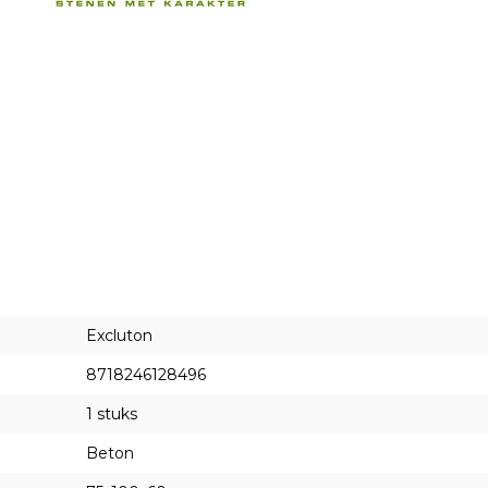
Excluton
8718246128496
1 stuks
Beton