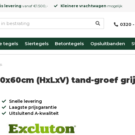
is levering
vanaf €1.500,-
Kleinere vrachtwagen
mogelijk
0320 -
e tegels
Siertegels
Betontegels
Opsluitbanden
S
js
x60cm (HxLxV) tand-groef gri
Snelle levering
Laagste prijsgarantie
Uitsluitend A-kwaliteit