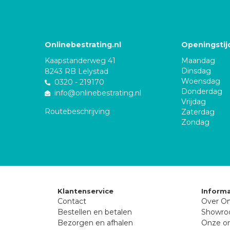
Onlinebestrating.nl
Openingstij
Kaapstanderweg 41
Maandag
Dinsdag
8243 RB Lelystad
Woensdag
0320 - 219170
Donderdag
info@onlinebestrating.nl
Vrijdag
Routebeschrijving
Zaterdag
Zondag
Klantenservice
Informa
Contact
Over On
Bestellen en betalen
Showr
Bezorgen en afhalen
Onze on