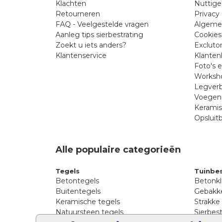
Klachten
Nuttige
Retourneren
Privacy 
FAQ - Veelgestelde vragen
Algeme
Aanleg tips sierbestrating
Cookies
Zoekt u iets anders?
Excluto
Klantenservice
Klanten
Foto's 
Worksho
Legverb
Voegen 
Kerami
Opsluit
Alle populaire categorieën
Tegels
Tuinbes
Betontegels
Betonkl
Buitentegels
Gebakke
Keramische tegels
Strakke
Natuursteen tegels
Sierbest