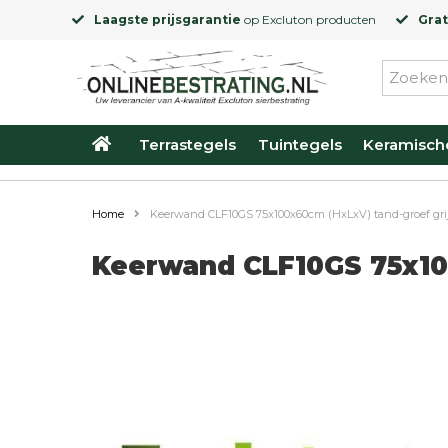
Laagste prijsgarantie
op
Excluton
producten
Grat
Terrastegels
Tuintegels
Keramisch
Home
Keerwand CLF10GS 75x100x60cm (HxLxV) tand-groef gri
Keerwand CLF10GS 75x100