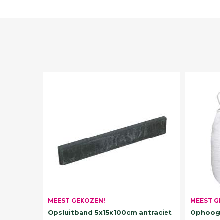
MEEST G
MEEST GEKOZEN!
Ophoogz
Opsluitband 5x15x100cm antraciet