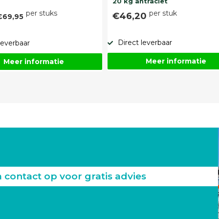
20 kg antraciet
per stuks
per stuk
€46,20
€69,95
Direct leverbaar
leverbaar
Meer informatie
Meer informatie
ontact op voor gratis advies