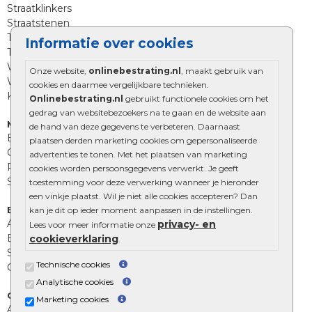
Straatklinkers
Straatstenen
Trommelstenen
Informatie over cookies
Tuinstenen
Waalformaat
Onze website,
onlinebestrating.nl
, maakt gebruik van
Wildverband bestrating
cookies en daarmee vergelijkbare technieken.
Kingstones
Onlinebestrating.nl
gebruikt functionele cookies om het
gedrag van websitebezoekers na te gaan en de website aan
Muurelementen
de hand van deze gegevens te verbeteren. Daarnaast
Betonbielzen
plaatsen derden marketing cookies om gepersonaliseerde
Opsluitbanden
advertenties te tonen. Met het plaatsen van marketing
Palissades
cookies worden persoonsgegevens verwerkt. Je geeft
Stapelblokken
toestemming voor deze verwerking wanneer je hieronder
een vinkje plaatst. Wil je niet alle cookies accepteren? Dan
Extra benodigdheden
kan je dit op ieder moment aanpassen in de instellingen.
Afwatering en diversen
privacy- en
Lees voor meer informatie onze
Beplantings en betonelementen
cookieverklaring
.
Split, grind en zand
Technische cookies
Oprit tegels
Analytische cookies
Overig
Marketing cookies
Aanbiedingen