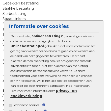
Gebakken bestrating
Strakke bestrating
Sierbestrating
Straatklinkers
Straatstenen
Informatie over cookies
Trommelstenen
Tuinstenen
Onze website,
onlinebestrating.nl
, maakt gebruik van
Waalformaat
cookies en daarmee vergelijkbare technieken.
Wildverband bestrating
Onlinebestrating.nl
gebruikt functionele cookies om het
Kingstones
gedrag van websitebezoekers na te gaan en de website aan
de hand van deze gegevens te verbeteren. Daarnaast
Muurelementen
plaatsen derden marketing cookies om gepersonaliseerde
Betonbielzen
advertenties te tonen. Met het plaatsen van marketing
Opsluitbanden
cookies worden persoonsgegevens verwerkt. Je geeft
Palissades
toestemming voor deze verwerking wanneer je hieronder
Stapelblokken
een vinkje plaatst. Wil je niet alle cookies accepteren? Dan
kan je dit op ieder moment aanpassen in de instellingen.
privacy- en
Extra benodigdheden
Lees voor meer informatie onze
Afwatering en diversen
cookieverklaring
.
Beplantings en betonelementen
Technische cookies
Split, grind en zand