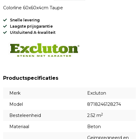
Colorline 60x60x4cm Taupe
Snelle levering
Laagste prijsgarantie
Uitsluitend A-kwaliteit
Productspecificaties
Merk
Excluton
Model
8718246128274
2
Besteleenheid
2.52 m
Materiaal
Beton
Geïmpregneerd en