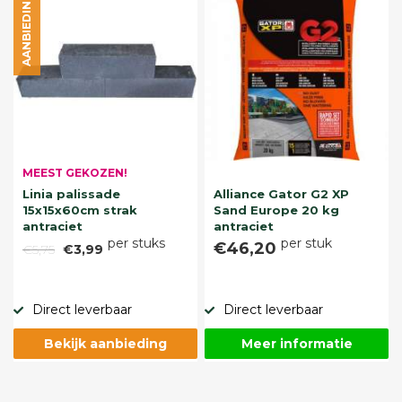
AANBIEDING
MEEST GEKOZEN!
Linia palissade
Alliance Gator G2 XP
15x15x60cm strak
Sand Europe 20 kg
antraciet
antraciet
per stuks
per stuk
€46,20
€5,75
€3,99
Direct leverbaar
Direct leverbaar
Bekijk aanbieding
Meer informatie