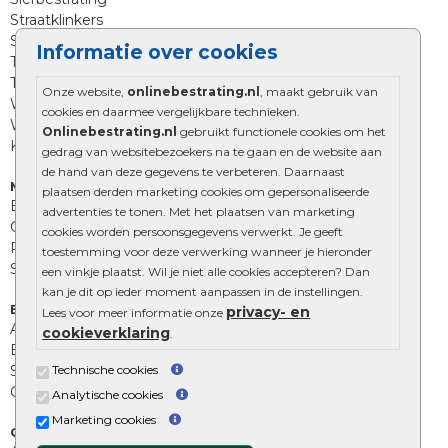
Straatklinkers
Straatstenen
Informatie over cookies
Trommelstenen
Tuinstenen
Onze website,
onlinebestrating.nl
, maakt gebruik van
Waalformaat
cookies en daarmee vergelijkbare technieken.
Wildverband bestrating
Onlinebestrating.nl
gebruikt functionele cookies om het
Kingstones
gedrag van websitebezoekers na te gaan en de website aan
de hand van deze gegevens te verbeteren. Daarnaast
Muurelementen
plaatsen derden marketing cookies om gepersonaliseerde
Betonbielzen
advertenties te tonen. Met het plaatsen van marketing
Opsluitbanden
cookies worden persoonsgegevens verwerkt. Je geeft
Palissades
toestemming voor deze verwerking wanneer je hieronder
Stapelblokken
een vinkje plaatst. Wil je niet alle cookies accepteren? Dan
kan je dit op ieder moment aanpassen in de instellingen.
Extra benodigdheden
privacy- en
Lees voor meer informatie onze
Afwatering en diversen
cookieverklaring
.
Beplantings en betonelementen
Technische cookies
Split, grind en zand
Oprit tegels
Analytische cookies
Marketing cookies
Overig