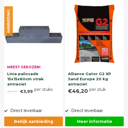
AANBIEDING
MEEST GEKOZEN!
Linia palissade
Alliance Gator G2 XP
15x15x60cm strak
Sand Europe 20 kg
antraciet
antraciet
per stuks
per stuk
€46,20
€5,75
€3,99
Direct leverbaar
Direct leverbaar
Bekijk aanbieding
Meer informatie