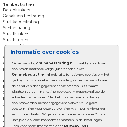
Tuinbestrating
Betonklinkers
Gebakken bestrating
Strakke bestrating
Sierbestrating
Straatklinkers
Straatstenen
Trommelstenen
Informatie over cookies
Tuinstenen
Waalformaat
Wildverband bestrating
Onze website,
onlinebestrating.nl
, maakt gebruik van
cookies en daarmee vergelijkbare technieken.
Kingstones
Onlinebestrating.nl
gebruikt functionele cookies om het
gedrag van websitebezoekers na te gaan en de website aan
Muurelementen
de hand van deze gegevens te verbeteren. Daarnaast
Betonbielzen
plaatsen derden marketing cookies om gepersonaliseerde
Opsluitbanden
advertenties te tonen. Met het plaatsen van marketing
Palissades
cookies worden persoonsgegevens verwerkt. Je geeft
Stapelblokken
toestemming voor deze verwerking wanneer je hieronder
een vinkje plaatst. Wil je niet alle cookies accepteren? Dan
Extra benodigdheden
kan je dit op ieder moment aanpassen in de instellingen.
Afwatering en diversen
privacy- en
Lees voor meer informatie onze