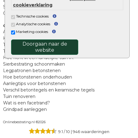
Beplantings en betonelementen
cookieverklaring
.
Split, grind en zand
Oprit tegels
Technische cookies
Analytische cookies
Overig
Aanbiedingen
Marketing cookies
Kunstgras
Doorgaan naar de
Tuintegels outlet
website
Terrastegels leggen
Hoe richt ik een landelijke tuin in?
Sierbestrating schoonmaken
Legpatronen betonstenen
Hoe betonstenen onderhouden
Aanlegtips voor betonstenen
Verschil betontegels en keramische tegels
Tuin renoveren
Wat is een facetrand?
Grindpad aanleggen
Onlinebestrating.nl ©2026
9.1
/
10
|
946
waarderingen