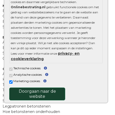
cookies en daarmee vergelijkbare technieken.
Muurelementen
Onlinebestrating.nl
gebruikt functionele cookies om het
Betonbielzen
gedrag van websitebezoekers na te gaan en de website aan
Opsluitbanden
de hand van deze gegevens te verbeteren. Daarnaast
Palissades
plaatsen derden marketing cookies om gepersonaliseerde
Stapelblokken
advertenties te tonen. Met het plaatsen van marketing
cookies worden persoonsgegevens verwerkt. Je geeft
Extra benodigdheden
toestemming voor deze verwerking wanneer je hieronder
Afwatering en diversen
een vinkje plaatst. Wil je niet alle cookies accepteren? Dan
Beplantings en betonelementen
kan je dit op ieder moment aanpassen in de instellingen.
Split, grind en zand
privacy- en
Lees voor meer informatie onze
Oprit tegels
cookieverklaring
.
Technische cookies
Overig
Aanbiedingen
Analytische cookies
Kunstgras
Marketing cookies
Tuintegels outlet
Terrastegels leggen
Doorgaan naar de
Hoe richt ik een landelijke tuin in?
website
Sierbestrating schoonmaken
Legpatronen betonstenen
Hoe betonstenen onderhouden