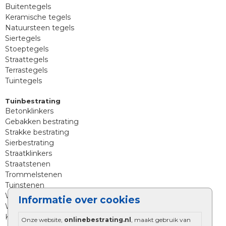
Buitentegels
Keramische tegels
Natuursteen tegels
Siertegels
Stoeptegels
Straattegels
Terrastegels
Tuintegels
Tuinbestrating
Betonklinkers
Gebakken bestrating
Strakke bestrating
Sierbestrating
Straatklinkers
Straatstenen
Trommelstenen
Tuinstenen
Waalformaat
Informatie over cookies
Wildverband bestrating
Kingstones
Onze website,
onlinebestrating.nl
, maakt gebruik van