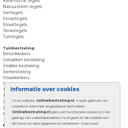
Keramische tegels
Natuursteen tegels
Siertegels
Stoeptegels
Straattegels
Terrastegels
Tuintegels
Tuinbestrating
Betonklinkers
Gebakken bestrating
Strakke bestrating
Sierbestrating
Straatklinkers
Straatstenen
Informatie over cookies
Trommelstenen
Tuinstenen
Onze website,
onlinebestrating.nl
, maakt gebruik van
Waalformaat
cookies en daarmee vergelijkbare technieken.
Wildverband bestrating
Onlinebestrating.nl
gebruikt functionele cookies om het
Kingstones
gedrag van websitebezoekers na te gaan en de website aan
de hand van deze gegevens te verbeteren. Daarnaast
Muurelementen