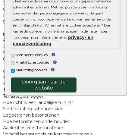
plaatsen derden marketing cookies om gepersonaliseerde
Betonbielzen
advertenties te tonen. Met het plaatsen van marketing
Opsluitbanden
cookies worden persoonsgegevens verwerkt. Je geeft
Palissades
toestemming voor deze verwerking wanneer je hieronder
Stapelblokken
een vinkje plaatst. Wil je niet alle cookies accepteren? Dan
kan je dit op ieder moment aanpassen in de instellingen.
Extra benodigdheden
privacy- en
Lees voor meer informatie onze
Afwatering en diversen
cookieverklaring
.
Beplantings en betonelementen
Split, grind en zand
Technische cookies
Oprit tegels
Analytische cookies
Marketing cookies
Overig
Aanbiedingen
Doorgaan naar de
Kunstgras
website
Tuintegels outlet
Terrastegels leggen
Hoe richt ik een landelijke tuin in?
Sierbestrating schoonmaken
Legpatronen betonstenen
Hoe betonstenen onderhouden
Aanlegtips voor betonstenen
Verschil betontegels en keramische tegels