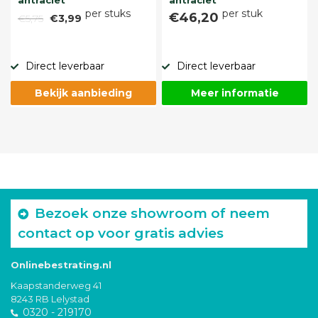
per stuks
per stuk
€46,20
€5,75
€3,99
Direct leverbaar
Direct leverbaar
Bekijk aanbieding
Meer informatie
Bezoek onze showroom of neem
contact op voor gratis advies
Onlinebestrating.nl
Kaapstanderweg 41
8243 RB Lelystad
0320 - 219170