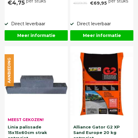
per stuks
per stuks
€4,75
€89,95
€69,95
Direct leverbaar
Direct leverbaar
Meer informatie
Meer informatie
AANBIEDING
MEEST GEKOZEN!
Linia palissade
Alliance Gator G2 XP
15x15x60cm strak
Sand Europe 20 kg
antraciet
antraciet