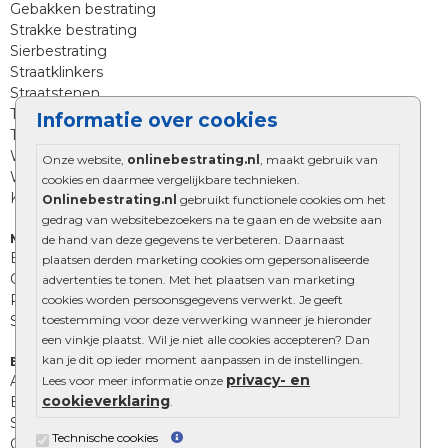
Gebakken bestrating
Strakke bestrating
Sierbestrating
Straatklinkers
Straatstenen
Trommelstenen
Informatie over cookies
Tuinstenen
Waalformaat
Onze website,
onlinebestrating.nl
, maakt gebruik van
Wildverband bestrating
cookies en daarmee vergelijkbare technieken.
Kingstones
Onlinebestrating.nl
gebruikt functionele cookies om het
gedrag van websitebezoekers na te gaan en de website aan
Muurelementen
de hand van deze gegevens te verbeteren. Daarnaast
Betonbielzen
plaatsen derden marketing cookies om gepersonaliseerde
Opsluitbanden
advertenties te tonen. Met het plaatsen van marketing
Palissades
cookies worden persoonsgegevens verwerkt. Je geeft
toestemming voor deze verwerking wanneer je hieronder
Stapelblokken
een vinkje plaatst. Wil je niet alle cookies accepteren? Dan
kan je dit op ieder moment aanpassen in de instellingen.
Extra benodigdheden
privacy- en
Afwatering en diversen
Lees voor meer informatie onze
cookieverklaring
Beplantings en betonelementen
.
Split, grind en zand
Technische cookies
Oprit tegels