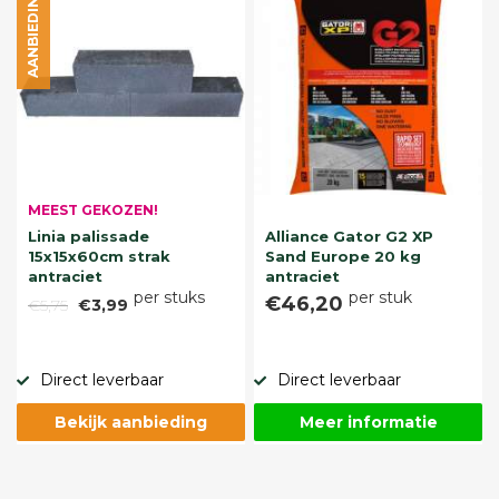
AANBIEDING
MEEST GEKOZEN!
Linia palissade
Alliance Gator G2 XP
15x15x60cm strak
Sand Europe 20 kg
antraciet
antraciet
per stuks
per stuk
€46,20
€5,75
€3,99
Direct leverbaar
Direct leverbaar
Bekijk aanbieding
Meer informatie