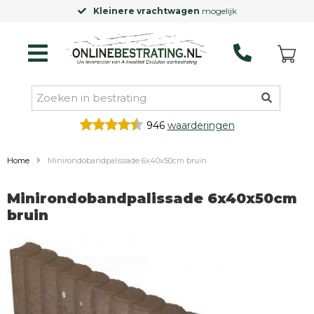
Kleinere vrachtwagen
mogelijk
946
waarderingen
Home
Minirondobandpalissade 6x40x50cm bruin
Minirondobandpalissade 6x40x50cm
bruin