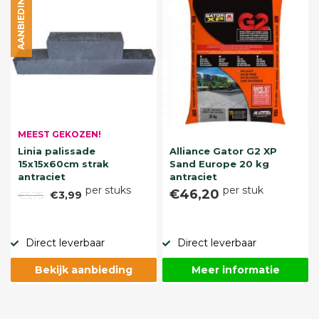
AANBIEDING
MEEST GEKOZEN!
Linia palissade
Alliance Gator G2 XP
15x15x60cm strak
Sand Europe 20 kg
antraciet
antraciet
per stuks
per stuk
€46,20
€5,75
€3,99
Direct leverbaar
Direct leverbaar
Bekijk aanbieding
Meer informatie