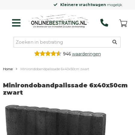
Kleinere vrachtwagen
mogelijk
946
waarderingen
Home
Minirondobandpalissade 6x40x50cm zwart
Minirondobandpalissade 6x40x50cm
zwart