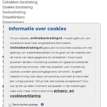
Gebakken bestrating
Strakke bestrating
Sierbestrating
Straatklinkers
Straatstenen
Trommelstenen
Informatie over cookies
Tuinstenen
Waalformaat
Onze website,
onlinebestrating.nl
, maakt gebruik van
Wildverband bestrating
cookies en daarmee vergelijkbare technieken.
Kingstones
Onlinebestrating.nl
gebruikt functionele cookies om het
gedrag van websitebezoekers na te gaan en de website aan
Muurelementen
de hand van deze gegevens te verbeteren. Daarnaast
Betonbielzen
plaatsen derden marketing cookies om gepersonaliseerde
Opsluitbanden
advertenties te tonen. Met het plaatsen van marketing
Palissades
cookies worden persoonsgegevens verwerkt. Je geeft
toestemming voor deze verwerking wanneer je hieronder
Stapelblokken
een vinkje plaatst. Wil je niet alle cookies accepteren? Dan
kan je dit op ieder moment aanpassen in de instellingen.
Extra benodigdheden
privacy- en
Afwatering en diversen
Lees voor meer informatie onze
cookieverklaring
Beplantings en betonelementen
.
Split, grind en zand
Technische cookies
Oprit tegels