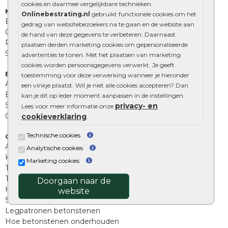
cookies en daarmee vergelijkbare technieken.
Muurelementen
Onlinebestrating.nl
gebruikt functionele cookies om het
Betonbielzen
gedrag van websitebezoekers na te gaan en de website aan
Opsluitbanden
de hand van deze gegevens te verbeteren. Daarnaast
Palissades
plaatsen derden marketing cookies om gepersonaliseerde
Stapelblokken
advertenties te tonen. Met het plaatsen van marketing
cookies worden persoonsgegevens verwerkt. Je geeft
Extra benodigdheden
toestemming voor deze verwerking wanneer je hieronder
Afwatering en diversen
een vinkje plaatst. Wil je niet alle cookies accepteren? Dan
Beplantings en betonelementen
kan je dit op ieder moment aanpassen in de instellingen.
Split, grind en zand
privacy- en
Lees voor meer informatie onze
Oprit tegels
cookieverklaring
.
Technische cookies
Overig
Aanbiedingen
Analytische cookies
Kunstgras
Marketing cookies
Tuintegels outlet
Terrastegels leggen
Doorgaan naar de
Hoe richt ik een landelijke tuin in?
website
Sierbestrating schoonmaken
Legpatronen betonstenen
Hoe betonstenen onderhouden