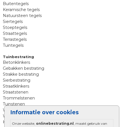
Buitentegels
Keramische tegels
Natuursteen tegels
Siertegels
Stoeptegels
Straattegels
Terrastegels
Tuintegels
Tuinbestrating
Betonklinkers
Gebakken bestrating
Strakke bestrating
Sierbestrating
Straatklinkers
Straatstenen
Trommelstenen
Tuinstenen
Waalformaat
Informatie over cookies
Wildverband bestrating
Kingstones
Onze website,
onlinebestrating.nl
, maakt gebruik van