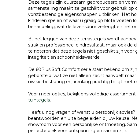
Deze tegels zijn duurzaam geproduceerd en vorme
samenstelling maakt ze geschikt voor gebruik op d
vorstbestendige eigenschappen uitblinken. Het h
kinderen spelen of waar u graag op blote voeten l
behandeling, wat de levensduur verlengt en het o
Bij het leggen van deze terrastegels wordt aanbev
strak en professioneel eindresultaat, maar ook de 
te noteren dat deze tegels niet geschikt zijn voor
integriteit en schoonheidswaarde.
De 60Plus Soft Comfort serie staat bekend om zijn
geborsteld, wat ze niet alleen zacht aanvoelt maar
uw sierbestrating er jarenlang prachtig bijligt met
Voor meer opties, bekijk ons volledige assortimen
tuintegels
.
Heeft u nog vragen of wenst u persoonlijk advies? 
beantwoorden en u te begeleiden bij uw keuze. Ne
showroom voor een persoonlijke ontmoeting. Same
perfecte plek voor ontspanning en samen zijn.