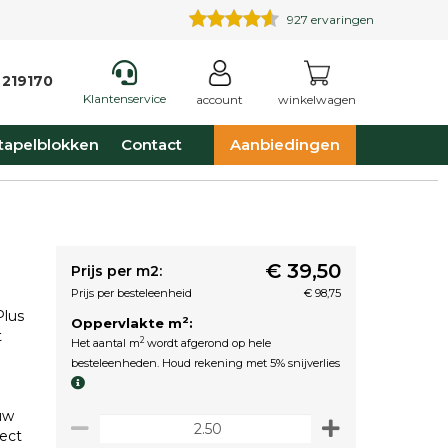
927
ervaringen
 219170
Klantenservice
account
winkelwagen
tapelblokken
Contact
Aanbiedingen
€ 39,50
Prijs per m2:
Prijs per besteleenheid
€ 98,75
Plus
2
Oppervlakte m
:
t
2
Het aantal m
wordt afgerond op hele
besteleenheden. Houd rekening met 5% snijverlies
uw
fect