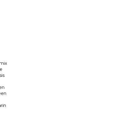
 mix
ie
sis
een
een
rin