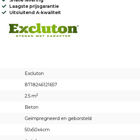
Snelle levering
Laagste prijsgarantie
Uitsluitend A-kwaliteit
Excluton
8718246121657
2
2.5 m
Beton
Geïmpregneerd en geborsteld
50x50x4cm