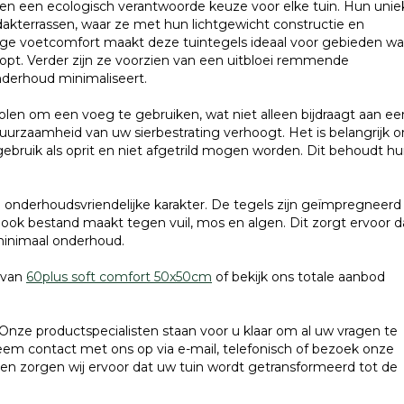
n een ecologisch verantwoorde keuze voor elke tuin. Hun unie
akterrassen, waar ze met hun lichtgewicht constructie en
oge voetcomfort maakt deze tuintegels ideaal voor gebieden wa
oopt. Verder zijn ze voorzien van een uitbloei remmende
nderhoud minimaliseert.
olen om een voeg te gebruiken, wat niet alleen bijdraagt aan ee
duurzaamheid van uw sierbestrating verhoogt. Het is belangrijk 
 gebruik als oprit en niet afgetrild mogen worden. Dit behoudt h
 onderhoudsvriendelijke karakter. De tegels zijn geïmpregneerd
 ook bestand maakt tegen vuil, mos en algen. Dit zorgt ervoor d
 minimaal onderhoud.
t van
60plus soft comfort 50x50cm
of bekijk ons totale aanbod
Onze productspecialisten staan voor u klaar om al uw vragen te
em contact met ons op via e-mail, telefonisch of bezoek onze
n zorgen wij ervoor dat uw tuin wordt getransformeerd tot de