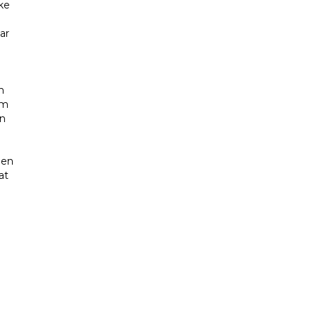
ke
ar
n
om
un
 en
at