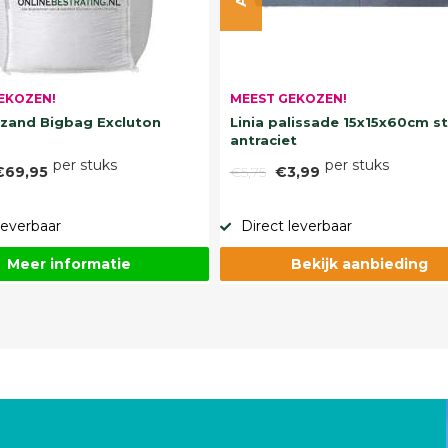
EKOZEN!
MEEST GEKOZEN!
and Bigbag Excluton
Linia palissade 15x15x60cm s
antraciet
per stuks
per stuks
€69,95
€5,75
€3,99
leverbaar
Direct leverbaar
Meer informatie
Bekijk aanbieding