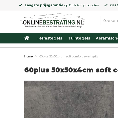
Laagste prijsgarantie
op
Excluton
producten
Grat
Terrastegels
Tuintegels
Keramisch
Home
60plus 50x50x4cm soft comfort zwart grijs
60plus 50x50x4cm soft c