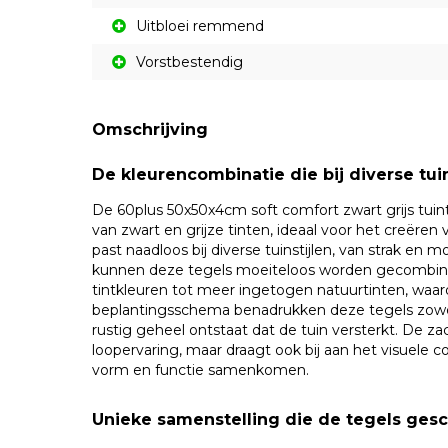
Uitbloei remmend
Vorstbestendig
Omschrijving
De kleurencombinatie die bij diverse tuin
De 60plus 50x50x4cm soft comfort zwart grijs tuint
van zwart en grijze tinten, ideaal voor het creëre
past naadloos bij diverse tuinstijlen, van strak en 
kunnen deze tegels moeiteloos worden gecombinee
tintkleuren tot meer ingetogen natuurtinten, waar
beplantingsschema benadrukken deze tegels zowel
rustig geheel ontstaat dat de tuin versterkt. De z
loopervaring, maar draagt ook bij aan het visuele 
vorm en functie samenkomen.
Unieke samenstelling die de tegels gesc