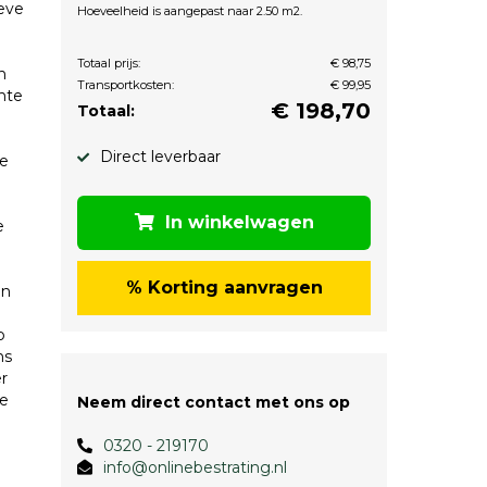
ieve
Hoeveelheid is aangepast naar 2.50 m2.
Totaal prijs:
€ 98,75
n
Transportkosten:
€ 99,95
hte
€
198,70
Totaal:
n
Direct leverbaar
de
In winkelwagen
e
% Korting aanvragen
en
p
ns
r
de
Neem direct contact met ons op
0320 - 219170
info@onlinebestrating.nl