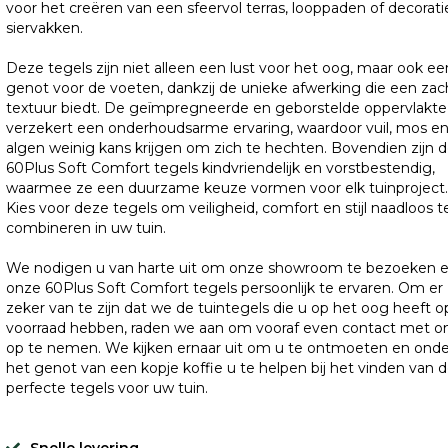
voor het creëren van een sfeervol terras, looppaden of decorat
siervakken.
Deze tegels zijn niet alleen een lust voor het oog, maar ook ee
genot voor de voeten, dankzij de unieke afwerking die een zac
textuur biedt. De geïmpregneerde en geborstelde oppervlakte
verzekert een onderhoudsarme ervaring, waardoor vuil, mos e
algen weinig kans krijgen om zich te hechten. Bovendien zijn 
60Plus Soft Comfort tegels kindvriendelijk en vorstbestendig,
waarmee ze een duurzame keuze vormen voor elk tuinproject.
Kies voor deze tegels om veiligheid, comfort en stijl naadloos t
combineren in uw tuin.
We nodigen u van harte uit om onze showroom te bezoeken 
onze 60Plus Soft Comfort tegels persoonlijk te ervaren. Om er
zeker van te zijn dat we de tuintegels die u op het oog heeft o
voorraad hebben, raden we aan om vooraf even contact met o
op te nemen. We kijken ernaar uit om u te ontmoeten en onde
het genot van een kopje koffie u te helpen bij het vinden van 
perfecte tegels voor uw tuin.