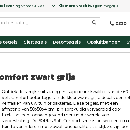
is levering
vanaf €1.500,-
Kleinere vrachtwagen
mogelijk
0320 -
e tegels
Siertegels
Betontegels
Opsluitbanden
S
omfort zwart grijs
Ontdek de sierlijke uitstraling en superieure kwaliteit van de 60
Soft Comfort betontegels in de kleur zwart-grijs, ideaal voor he
verfraaien van uw tuin of dakterras. Deze tegels, met een
afmeting van 50x50x4 cm, zijn zorgvuldig vervaardigd door
Excluton, een toonaangevend merk in de wereld van
sierbestrating. De 60Plus Soft Comfort serie is ontworpen om 
tuin te veranderen met zowel functionaliteit als stijl. Ze zijn per