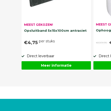
MEEST G
MEEST GEKOZEN!
Ophoogz
Opsluitband 5x15x100cm antraciet
per stuks
€4,75
€89,95
Direct leverbaar
Direct 
Meer informatie