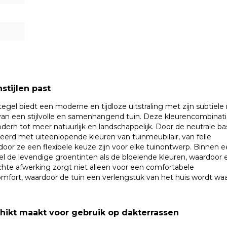
stijlen past
egel biedt een moderne en tijdloze uitstraling met zijn subtiele
n van een stijlvolle en samenhangend tuin. Deze kleurencombinat
modern tot meer natuurlijk en landschappelijk. Door de neutrale ba
rd met uiteenlopende kleuren van tuinmeubilair, van felle
door ze een flexibele keuze zijn voor elke tuinontwerp. Binnen 
 de levendige groentinten als de bloeiende kleuren, waardoor 
achte afwerking zorgt niet alleen voor een comfortabele
comfort, waardoor de tuin een verlengstuk van het huis wordt waa
hikt maakt voor gebruik op dakterrassen