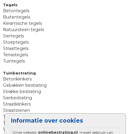
Tegels
Betontegels
Buitentegels
Keramische tegels
Natuursteen tegels
Siertegels
Stoeptegels
Straattegels
Terrastegels
Tuintegels
Tuinbestrating
Betonklinkers
Gebakken bestrating
Strakke bestrating
Sierbestrating
Straatklinkers
Straatstenen
Trommelstenen
Informatie over cookies
Tuinstenen
Waalformaat
Onze website,
onlinebestrating.nl
, maakt gebruik van