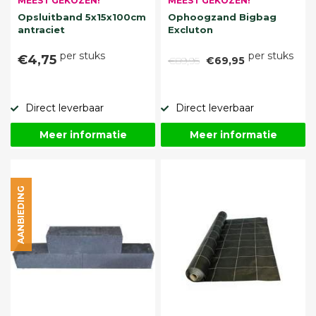
MEEST GEKOZEN!
MEEST GEKOZEN!
Opsluitband 5x15x100cm
Ophoogzand Bigbag
antraciet
Excluton
per stuks
per stuks
€4,75
€89,95
€69,95
Direct leverbaar
Direct leverbaar
Meer informatie
Meer informatie
AANBIEDING