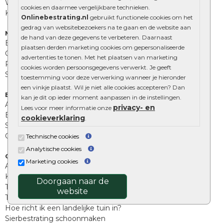
Wildverband bestrating
cookies en daarmee vergelijkbare technieken.
Kingstones
Onlinebestrating.nl
gebruikt functionele cookies om het
gedrag van websitebezoekers na te gaan en de website aan
Muurelementen
de hand van deze gegevens te verbeteren. Daarnaast
Betonbielzen
plaatsen derden marketing cookies om gepersonaliseerde
Opsluitbanden
advertenties te tonen. Met het plaatsen van marketing
Palissades
cookies worden persoonsgegevens verwerkt. Je geeft
Stapelblokken
toestemming voor deze verwerking wanneer je hieronder
een vinkje plaatst. Wil je niet alle cookies accepteren? Dan
Extra benodigdheden
kan je dit op ieder moment aanpassen in de instellingen.
Afwatering en diversen
privacy- en
Lees voor meer informatie onze
Beplantings en betonelementen
cookieverklaring
.
Split, grind en zand
Oprit tegels
Technische cookies
Analytische cookies
Overig
Marketing cookies
Aanbiedingen
Kunstgras
Doorgaan naar de
Tuintegels outlet
website
Terrastegels leggen
Hoe richt ik een landelijke tuin in?
Sierbestrating schoonmaken