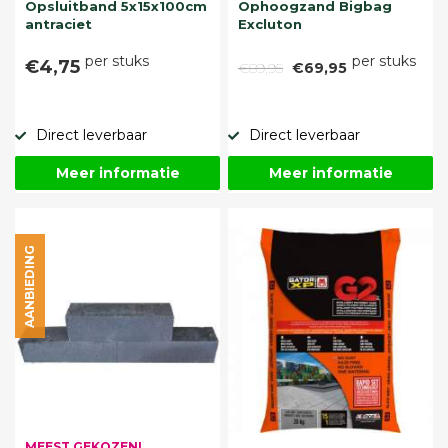
Opsluitband 5x15x100cm
Ophoogzand Bigbag
antraciet
Excluton
per stuks
per stuks
€4,75
€89,95
€69,95
Direct leverbaar
Direct leverbaar
Meer informatie
Meer informatie
AANBIEDING
MEEST GEKOZEN!