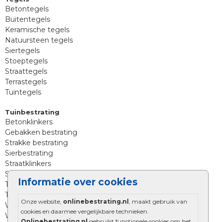
Betontegels
Buitentegels
Keramische tegels
Natuursteen tegels
Siertegels
Stoeptegels
Straattegels
Terrastegels
Tuintegels
Tuinbestrating
Betonklinkers
Gebakken bestrating
Strakke bestrating
Sierbestrating
Straatklinkers
Straatstenen
Informatie over cookies
Trommelstenen
Tuinstenen
Onze website,
onlinebestrating.nl
, maakt gebruik van
Waalformaat
cookies en daarmee vergelijkbare technieken.
Wildverband bestrating
Onlinebestrating.nl
gebruikt functionele cookies om het