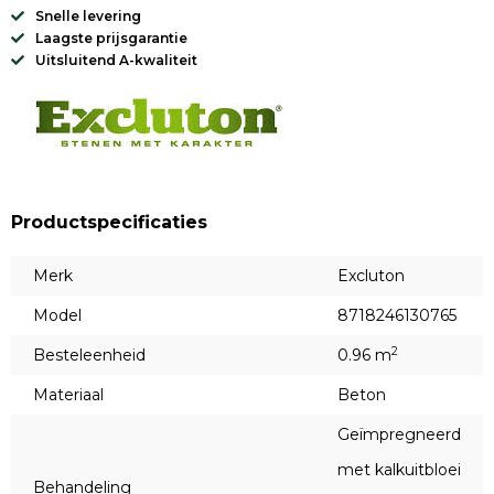
Snelle levering
Laagste prijsgarantie
Uitsluitend A-kwaliteit
Productspecificaties
Merk
Excluton
Model
8718246130765
2
Besteleenheid
0.96 m
Materiaal
Beton
Geïmpregneerd
met kalkuitbloei
Behandeling