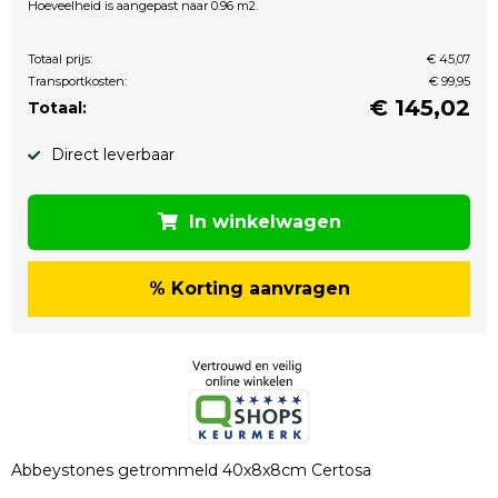
Hoeveelheid is aangepast naar 0.96 m2.
Totaal prijs:
€ 45,07
Transportkosten:
€ 99,95
€
145,02
Totaal:
Direct leverbaar
In winkelwagen
% Korting aanvragen
Abbeystones getrommeld 40x8x8cm Certosa