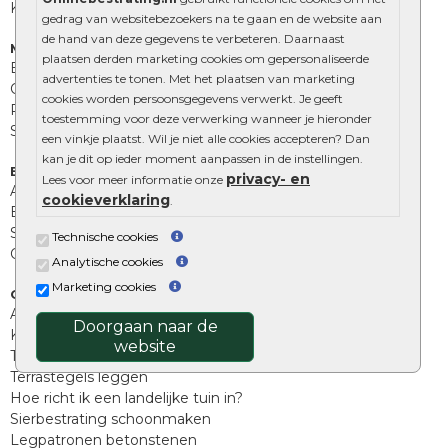
Kingstones
gedrag van websitebezoekers na te gaan en de website aan
de hand van deze gegevens te verbeteren. Daarnaast
Muurelementen
plaatsen derden marketing cookies om gepersonaliseerde
Betonbielzen
advertenties te tonen. Met het plaatsen van marketing
Opsluitbanden
cookies worden persoonsgegevens verwerkt. Je geeft
Palissades
toestemming voor deze verwerking wanneer je hieronder
Stapelblokken
een vinkje plaatst. Wil je niet alle cookies accepteren? Dan
kan je dit op ieder moment aanpassen in de instellingen.
Extra benodigdheden
privacy- en
Lees voor meer informatie onze
Afwatering en diversen
cookieverklaring
.
Beplantings en betonelementen
Split, grind en zand
Technische cookies
Oprit tegels
Analytische cookies
Marketing cookies
Overig
Aanbiedingen
Doorgaan naar de
Kunstgras
website
Tuintegels outlet
Terrastegels leggen
Hoe richt ik een landelijke tuin in?
Sierbestrating schoonmaken
Legpatronen betonstenen