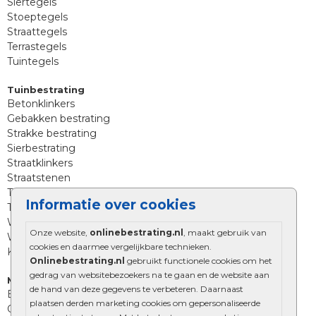
Siertegels
Stoeptegels
Straattegels
Terrastegels
Tuintegels
Tuinbestrating
Betonklinkers
Gebakken bestrating
Strakke bestrating
Sierbestrating
Straatklinkers
Straatstenen
Trommelstenen
Informatie over cookies
Tuinstenen
Waalformaat
Onze website,
onlinebestrating.nl
, maakt gebruik van
Wildverband bestrating
cookies en daarmee vergelijkbare technieken.
Kingstones
Onlinebestrating.nl
gebruikt functionele cookies om het
gedrag van websitebezoekers na te gaan en de website aan
Muurelementen
de hand van deze gegevens te verbeteren. Daarnaast
Betonbielzen
plaatsen derden marketing cookies om gepersonaliseerde
Opsluitbanden