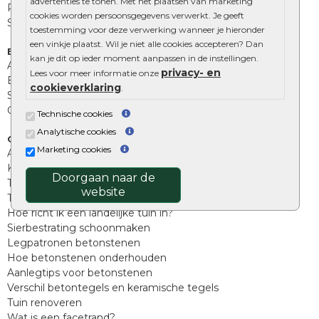
advertenties te tonen. Met het plaatsen van marketing
Palissades
cookies worden persoonsgegevens verwerkt. Je geeft
Stapelblokken
toestemming voor deze verwerking wanneer je hieronder
een vinkje plaatst. Wil je niet alle cookies accepteren? Dan
Extra benodigdheden
kan je dit op ieder moment aanpassen in de instellingen.
Afwatering en diversen
privacy- en
Lees voor meer informatie onze
Beplantings en betonelementen
cookieverklaring
.
Split, grind en zand
Oprit tegels
Technische cookies
Analytische cookies
Overig
Marketing cookies
Aanbiedingen
Kunstgras
Doorgaan naar de
Tuintegels outlet
website
Terrastegels leggen
Hoe richt ik een landelijke tuin in?
Sierbestrating schoonmaken
Legpatronen betonstenen
Hoe betonstenen onderhouden
Aanlegtips voor betonstenen
Verschil betontegels en keramische tegels
Tuin renoveren
Wat is een facetrand?