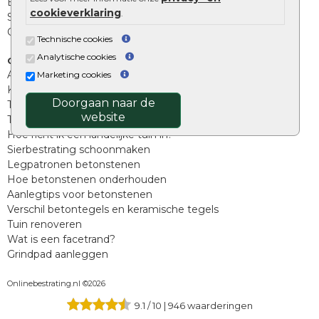
Beplantings en betonelementen
cookieverklaring
.
Split, grind en zand
Oprit tegels
Technische cookies
Analytische cookies
Overig
Aanbiedingen
Marketing cookies
Kunstgras
Doorgaan naar de
Tuintegels outlet
website
Terrastegels leggen
Hoe richt ik een landelijke tuin in?
Sierbestrating schoonmaken
Legpatronen betonstenen
Hoe betonstenen onderhouden
Aanlegtips voor betonstenen
Verschil betontegels en keramische tegels
Tuin renoveren
Wat is een facetrand?
Grindpad aanleggen
Onlinebestrating.nl ©2026
9.1
/
10
|
946
waarderingen