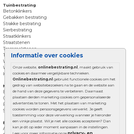
Tuinbestrating
Betonklinkers
Gebakken bestrating
Strakke bestrating
Sierbestrating
Straatklinkers
Straatstenen
Trommelstenen
Informatie over cookies
Tuinstenen
Waalformaat
Onze website,
onlinebestrating.nl
, maakt gebruik van
Wildverband bestrating
cookies en daarmee vergelijkbare technieken.
Kingstones
Onlinebestrating.nl
gebruikt functionele cookies om het
gedrag van websitebezoekers na te gaan en de website aan
Muurelementen
de hand van deze gegevens te verbeteren. Daarnaast
Betonbielzen
plaatsen derden marketing cookies om gepersonaliseerde
Opsluitbanden
advertenties te tonen. Met het plaatsen van marketing
Palissades
cookies worden persoonsgegevens verwerkt. Je geeft
Stapelblokken
toestemming voor deze verwerking wanneer je hieronder
een vinkje plaatst. Wil je niet alle cookies accepteren? Dan
Extra benodigdheden
kan je dit op ieder moment aanpassen in de instellingen.
Afwatering en diversen
privacy- en
Lees voor meer informatie onze