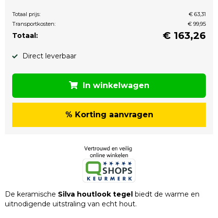
Totaal prijs:
€ 63,31
Transportkosten:
€ 99,95
€
163,26
Totaal:
Direct leverbaar
In winkelwagen
% Korting aanvragen
De keramische
Silva houtlook tegel
biedt de warme en
uitnodigende uitstraling van echt hout.