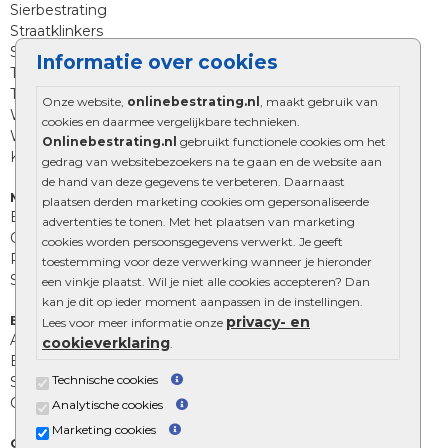
Sierbestrating
Straatklinkers
Straatstenen
Informatie over cookies
Trommelstenen
Tuinstenen
Onze website,
onlinebestrating.nl
, maakt gebruik van
Waalformaat
cookies en daarmee vergelijkbare technieken.
Wildverband bestrating
Onlinebestrating.nl
gebruikt functionele cookies om het
Kingstones
gedrag van websitebezoekers na te gaan en de website aan
de hand van deze gegevens te verbeteren. Daarnaast
Muurelementen
plaatsen derden marketing cookies om gepersonaliseerde
Betonbielzen
advertenties te tonen. Met het plaatsen van marketing
Opsluitbanden
cookies worden persoonsgegevens verwerkt. Je geeft
Palissades
toestemming voor deze verwerking wanneer je hieronder
Stapelblokken
een vinkje plaatst. Wil je niet alle cookies accepteren? Dan
kan je dit op ieder moment aanpassen in de instellingen.
Extra benodigdheden
privacy- en
Lees voor meer informatie onze
Afwatering en diversen
cookieverklaring
.
Beplantings en betonelementen
Technische cookies
Split, grind en zand
Oprit tegels
Analytische cookies
Marketing cookies
Overig