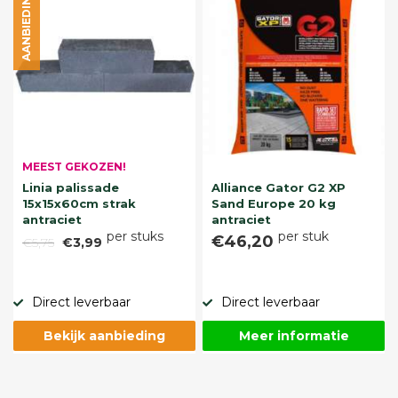
AANBIEDING
MEEST GEKOZEN!
Linia palissade
Alliance Gator G2 XP
15x15x60cm strak
Sand Europe 20 kg
antraciet
antraciet
per stuks
per stuk
€46,20
€5,75
€3,99
Direct leverbaar
Direct leverbaar
Bekijk aanbieding
Meer informatie