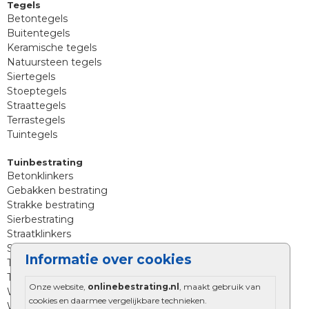
Tegels
Betontegels
Buitentegels
Keramische tegels
Natuursteen tegels
Siertegels
Stoeptegels
Straattegels
Terrastegels
Tuintegels
Tuinbestrating
Betonklinkers
Gebakken bestrating
Strakke bestrating
Sierbestrating
Straatklinkers
Straatstenen
Informatie over cookies
Trommelstenen
Tuinstenen
Onze website,
onlinebestrating.nl
, maakt gebruik van
Waalformaat
cookies en daarmee vergelijkbare technieken.
Wildverband bestrating