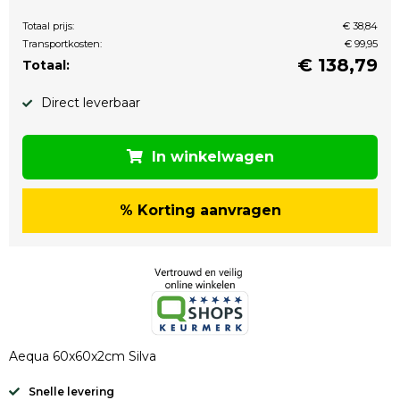
Totaal prijs:
€ 38,84
Transportkosten:
€ 99,95
€
138,79
Totaal:
Direct leverbaar
In winkelwagen
% Korting aanvragen
Aequa 60x60x2cm Silva
Snelle levering