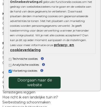
Onlinebestrating.nl
gebruikt functionele cookies om het
Kingstones
gedrag van websitebezoekers na te gaan en de website aan
de hand van deze gegevens te verbeteren. Daarnaast
Muurelementen
plaatsen derden marketing cookies om gepersonaliseerde
Betonbielzen
advertenties te tonen. Met het plaatsen van marketing
Opsluitbanden
cookies worden persoonsgegevens verwerkt. Je geeft
Palissades
toestemming voor deze verwerking wanneer je hieronder
Stapelblokken
een vinkje plaatst. Wil je niet alle cookies accepteren? Dan
kan je dit op ieder moment aanpassen in de instellingen.
Extra benodigdheden
privacy- en
Lees voor meer informatie onze
Afwatering en diversen
cookieverklaring
.
Beplantings en betonelementen
Split, grind en zand
Technische cookies
Oprit tegels
Analytische cookies
Marketing cookies
Overig
Aanbiedingen
Doorgaan naar de
Kunstgras
website
Tuintegels outlet
Terrastegels leggen
Hoe richt ik een landelijke tuin in?
Sierbestrating schoonmaken