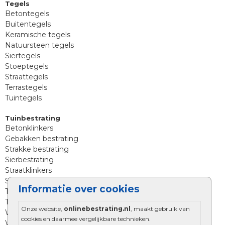
Tegels
Betontegels
Buitentegels
Keramische tegels
Natuursteen tegels
Siertegels
Stoeptegels
Straattegels
Terrastegels
Tuintegels
Tuinbestrating
Betonklinkers
Gebakken bestrating
Strakke bestrating
Sierbestrating
Straatklinkers
Straatstenen
Informatie over cookies
Trommelstenen
Tuinstenen
Onze website,
onlinebestrating.nl
, maakt gebruik van
Waalformaat
cookies en daarmee vergelijkbare technieken.
Wildverband bestrating