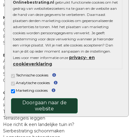
Onlinebestrating.nl
gebruikt functionele cookies om het
Kingstones
gedrag van websitebezoekers na te gaan en de website aan
de hand van deze gegevens te verbeteren. Daarnaast
Muurelementen
plaatsen derden marketing cookies om gepersonaliseerde
Betonbielzen
advertenties te tonen. Met het plaatsen van marketing
Opsluitbanden
cookies worden persoonsgegevens verwerkt. Je geeft
Palissades
toestemming voor deze verwerking wanneer je hieronder
Stapelblokken
een vinkje plaatst. Wil je niet alle cookies accepteren? Dan
kan je dit op ieder moment aanpassen in de instellingen.
Extra benodigdheden
privacy- en
Lees voor meer informatie onze
Afwatering en diversen
cookieverklaring
.
Beplantings en betonelementen
Split, grind en zand
Technische cookies
Oprit tegels
Analytische cookies
Marketing cookies
Overig
Aanbiedingen
Doorgaan naar de
Kunstgras
website
Tuintegels outlet
Terrastegels leggen
Hoe richt ik een landelijke tuin in?
Sierbestrating schoonmaken