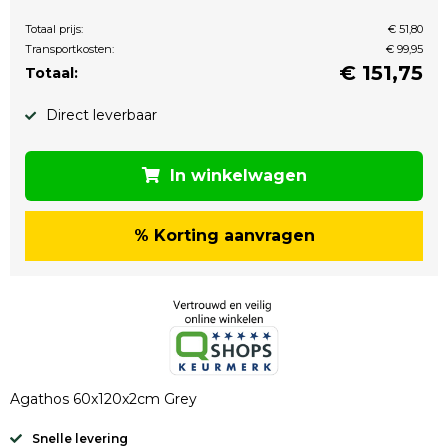
Totaal prijs:
€ 51,80
Transportkosten:
€ 99,95
€
151,75
Totaal:
Direct leverbaar
In winkelwagen
% Korting aanvragen
Agathos 60x120x2cm Grey
Snelle levering