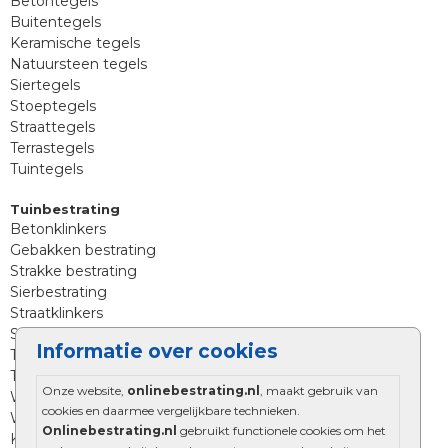
Betontegels
Buitentegels
Keramische tegels
Natuursteen tegels
Siertegels
Stoeptegels
Straattegels
Terrastegels
Tuintegels
Tuinbestrating
Betonklinkers
Gebakken bestrating
Strakke bestrating
Sierbestrating
Straatklinkers
Straatstenen
Informatie over cookies
Trommelstenen
Tuinstenen
Onze website,
onlinebestrating.nl
, maakt gebruik van
Waalformaat
cookies en daarmee vergelijkbare technieken.
Wildverband bestrating
Onlinebestrating.nl
gebruikt functionele cookies om het
Kingstones