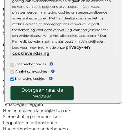
gedrag van websitebezoekers na te gaan en de website aan
de hand van deze gegevens te verbeteren. Daarnaast
Muurelementen
plaatsen derden marketing cookies om gepersonaliseerde
Betonbielzen
advertenties te tonen. Met het plaatsen van marketing
Opsluitbanden
cookies worden persoonsgegevens verwerkt. Je geeft
Palissades
toestemming voor deze verwerking wanneer je hieronder
Stapelblokken
een vinkje plaatst. Wil je niet alle cookies accepteren? Dan
kan je dit op ieder moment aanpassen in de instellingen.
Extra benodigdheden
privacy- en
Lees voor meer informatie onze
Afwatering en diversen
cookieverklaring
.
Beplantings en betonelementen
Split, grind en zand
Technische cookies
Oprit tegels
Analytische cookies
Marketing cookies
Overig
Aanbiedingen
Doorgaan naar de
Kunstgras
website
Tuintegels outlet
Terrastegels leggen
Hoe richt ik een landelijke tuin in?
Sierbestrating schoonmaken
Legpatronen betonstenen
Hoe betonstenen onderhouden